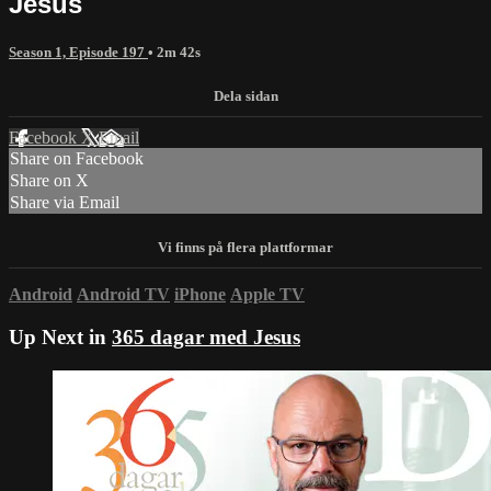
Jesus
Season 1, Episode 197
• 2m 42s
Facebook
X
Email
Share on Facebook
Share on X
Share via Email
Android
Android TV
iPhone
Apple TV
Up Next in
365 dagar med Jesus