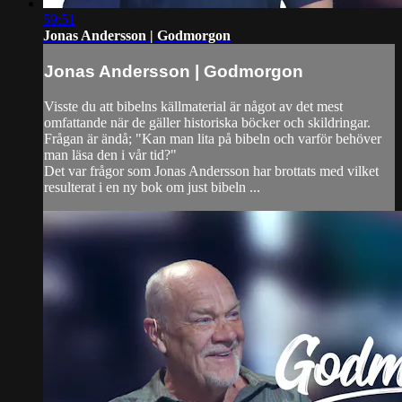
59:51
Jonas Andersson | Godmorgon
Jonas Andersson | Godmorgon
Visste du att bibelns källmaterial är något av det mest
omfattande när de gäller historiska böcker och skildringar.
Frågan är ändå; "Kan man lita på bibeln och varför behöver
man läsa den i vår tid?"
Det var frågor som Jonas Andersson har brottats med vilket
resulterat i en ny bok om just bibeln ...