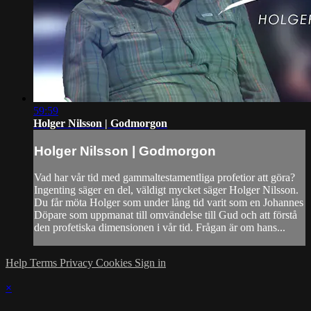
59:59
Holger Nilsson | Godmorgon
Holger Nilsson | Godmorgon
Vad har vår tid med gammaltestamentliga profetior att göra?
Ingenting säger en del, väldigt mycket säger Holger Nilsson.
Du får möta Holger som under lång tid varit som en Johannes
Döpare som uppmanat till omvändelse till Gud och att förstå
den profetiska dimensionen i vår tid. Frågan är om hans...
Help
Terms
Privacy
Cookies
Sign in
×