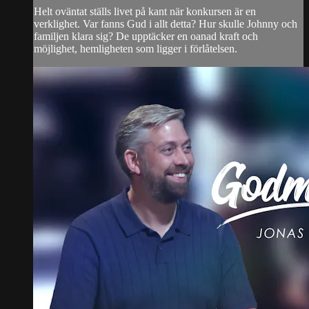
Helt oväntat ställs livet på kant när konkursen är en
verklighet. Var fanns Gud i allt detta? Hur skulle Johnny och
familjen klara sig? De upptäcker en oanad kraft och
möjlighet, hemligheten som ligger i förlåtelsen.