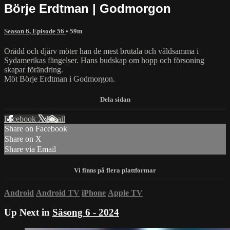
Börje Erdtman | Godmorgon
Season 6, Episode 56
• 59m
Orädd och djärv möter han de mest brutala och våldsamma i
Sydamerikas fängelser. Hans budskap om hopp och försoning
skapar förändring.
Möt Börje Erdtman i Godmorgon.
Facebook
X
Email
Share on Facebook
Share on X
Share via Email
Android
Android TV
iPhone
Apple TV
Up Next in
Säsong 6 - 2024