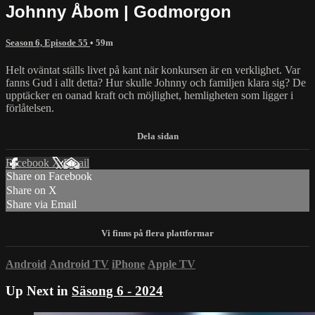
Johnny Åbom | Godmorgon
Season 6, Episode 55
• 59m
Helt oväntat ställs livet på kant när konkursen är en verklighet. Var
fanns Gud i allt detta? Hur skulle Johnny och familjen klara sig? De
upptäcker en oanad kraft och möjlighet, hemligheten som ligger i
förlåtelsen.
Facebook
X
Email
Share on Facebook
Share on X
Share via Email
Android
Android TV
iPhone
Apple TV
Up Next in
Säsong 6 - 2024