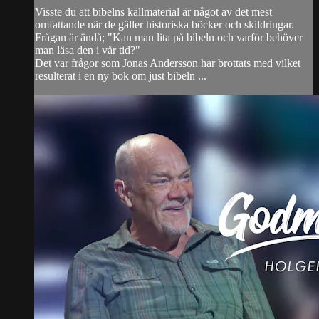
Visste du att bibelns källmaterial är något av det mest
omfattande när de gäller historiska böcker och skildringar.
Frågan är ändå; "Kan man lita på bibeln och varför behöver
man läsa den i vår tid?"
Det var frågor som Jonas Andersson har brottats med vilket
resulterat i en ny bok om just bibeln ...