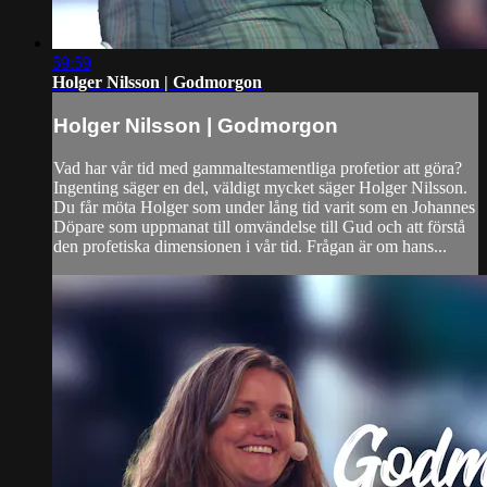
59:59
Holger Nilsson | Godmorgon
Holger Nilsson | Godmorgon
Vad har vår tid med gammaltestamentliga profetior att göra?
Ingenting säger en del, väldigt mycket säger Holger Nilsson.
Du får möta Holger som under lång tid varit som en Johannes
Döpare som uppmanat till omvändelse till Gud och att förstå
den profetiska dimensionen i vår tid. Frågan är om hans...