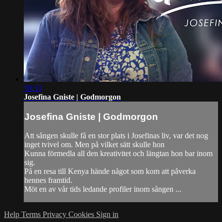
59:33
Josefina Gniste | Godmorgon
Josefina Gniste | Godmorgon
Att sången skulle få en stor plats i Josefinas liv, var det nog
inget tvivel om. Men på vilket sätt skulle hon
Kunna förmedla all den kreativitet och längtan hon bar inom
sig.
På en resa till Kenya hände något som kom att påverka
hennes framtid.
Möt en av vår tids ledande profiler inom sången ...
Help
Terms
Privacy
Cookies
Sign in