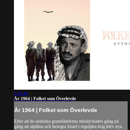
1:45:46
År 1964 | Folket som Överlevde
År 1964 | Folket som Överlevde
Efter att de arabiska grannländerna misslyckades gång på
gång att utplåna och besegra Israel i reguljära krig klev nya