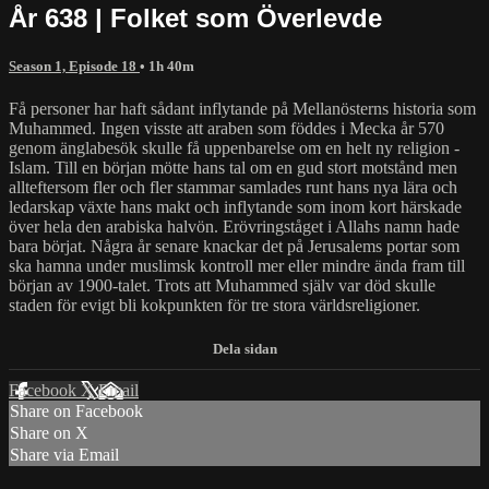
År 638 | Folket som Överlevde
Season 1, Episode 18
• 1h 40m
Få personer har haft sådant inflytande på Mellanösterns historia som
Muhammed. Ingen visste att araben som föddes i Mecka år 570
genom änglabesök skulle få uppenbarelse om en helt ny religion -
Islam. Till en början mötte hans tal om en gud stort motstånd men
allteftersom fler och fler stammar samlades runt hans nya lära och
ledarskap växte hans makt och inflytande som inom kort härskade
över hela den arabiska halvön. Erövringståget i Allahs namn hade
bara börjat. Några år senare knackar det på Jerusalems portar som
ska hamna under muslimsk kontroll mer eller mindre ända fram till
början av 1900-talet. Trots att Muhammed själv var död skulle
staden för evigt bli kokpunkten för tre stora världsreligioner.
Facebook
X
Email
Share on Facebook
Share on X
Share via Email