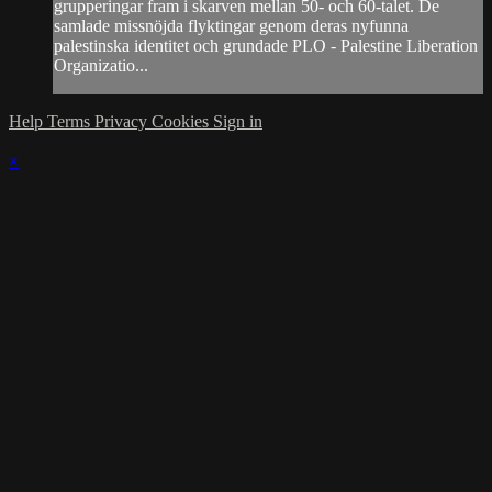
grupperingar fram i skarven mellan 50- och 60-talet. De
samlade missnöjda flyktingar genom deras nyfunna
palestinska identitet och grundade PLO - Palestine Liberation
Organizatio...
Help
Terms
Privacy
Cookies
Sign in
×