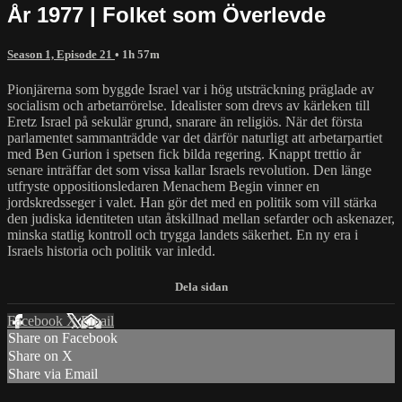
År 1977 | Folket som Överlevde
Season 1, Episode 21
• 1h 57m
Pionjärerna som byggde Israel var i hög utsträckning präglade av
socialism och arbetarrörelse. Idealister som drevs av kärleken till
Eretz Israel på sekulär grund, snarare än religiös. När det första
parlamentet sammanträdde var det därför naturligt att arbetarpartiet
med Ben Gurion i spetsen fick bilda regering. Knappt trettio år
senare inträffar det som vissa kallar Israels revolution. Den länge
utfryste oppositionsledaren Menachem Begin vinner en
jordskredsseger i valet. Han gör det med en politik som vill stärka
den judiska identiteten utan åtskillnad mellan sefarder och askenazer,
minska statlig kontroll och trygga landets säkerhet. En ny era i
Israels historia och politik var inledd.
Facebook
X
Email
Share on Facebook
Share on X
Share via Email