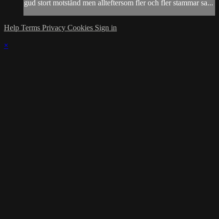
gud stort motstånd men allteftersom fler och fler stammar sa...
Help
Terms
Privacy
Cookies
Sign in
×