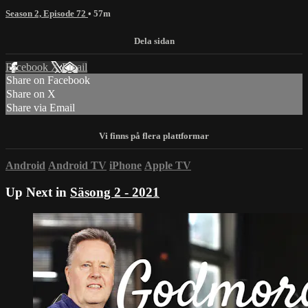
Season 2, Episode 72
• 57m
Facebook
X
Email
Share on Facebook
Share on X
Share via Email
Android
Android TV
iPhone
Apple TV
Up Next in
Säsong 2 - 2021