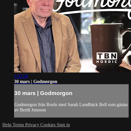
1:02:56
30 mars | Godmorgon
30 mars | Godmorgon
Godmorgon från Borås med Sarah Lundbäck Bell som gästas
av Bertil Jonsson
Help
Terms
Privacy
Cookies
Sign in