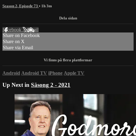
Season 2, Episode 73
• 1h 3m
Facebook
X
Email
Share on Facebook
Share on X
Share via Email
Android
Android TV
iPhone
Apple TV
Up Next in
Säsong 2 - 2021