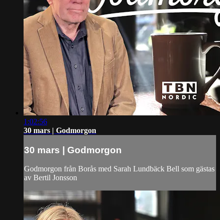
1:02:56
30 mars | Godmorgon
30 mars | Godmorgon
Godmorgon från Borås med Sarah Lundbäck Bell som gästas
av Bertil Jonsson