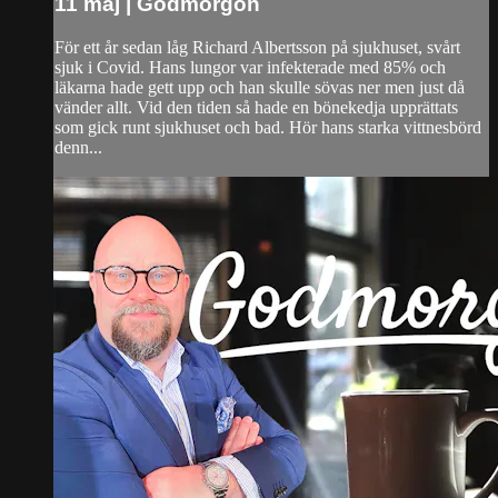
11 maj | Godmorgon
För ett år sedan låg Richard Albertsson på sjukhuset, svårt
sjuk i Covid. Hans lungor var infekterade med 85% och
läkarna hade gett upp och han skulle sövas ner men just då
vänder allt. Vid den tiden så hade en bönekedja upprättats
som gick runt sjukhuset och bad. Hör hans starka vittnesbörd
denn...