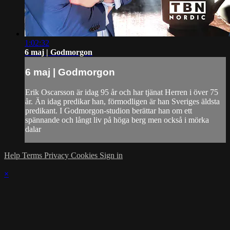
1:02:32
6 maj | Godmorgon
6 maj | Godmorgon
Erik Oscarsson är idag 95 år och har tjänat Herren i över 75
år. Än idag predikar han, förmodligen är han Sveriges äldsta
predikant. I Godmorgon-studion berättar han om ett
spännande och långt liv på höga berg men också i mörka
dalar
Help
Terms
Privacy
Cookies
Sign in
×