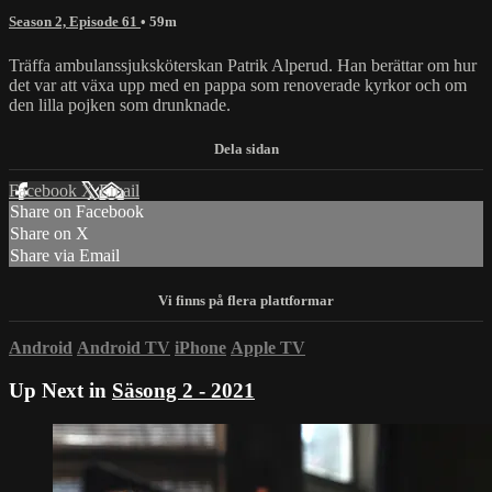
Season 2, Episode 61
• 59m
Träffa ambulanssjuksköterskan Patrik Alperud. Han berättar om hur
det var att växa upp med en pappa som renoverade kyrkor och om
den lilla pojken som drunknade.
Facebook
X
Email
Share on Facebook
Share on X
Share via Email
Android
Android TV
iPhone
Apple TV
Up Next in
Säsong 2 - 2021