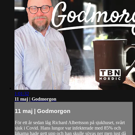
1:01:32
11 maj | Godmorgon
11 maj | Godmorgon
För ett år sedan låg Richard Albertsson på sjukhuset, svårt
sjuk i Covid. Hans lungor var infekterade med 85% och
läkarna hade gett upp och han skulle sövas ner men just då