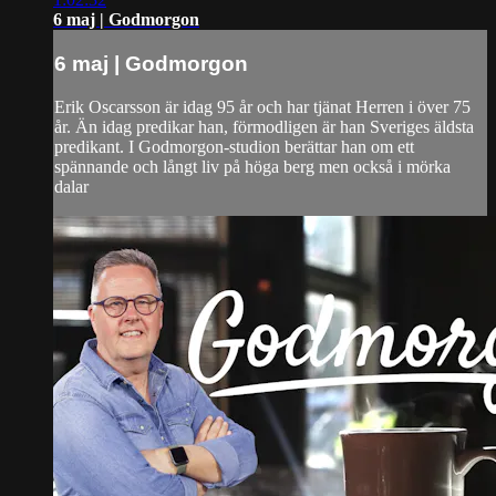
6 maj | Godmorgon
6 maj | Godmorgon
Erik Oscarsson är idag 95 år och har tjänat Herren i över 75
år. Än idag predikar han, förmodligen är han Sveriges äldsta
predikant. I Godmorgon-studion berättar han om ett
spännande och långt liv på höga berg men också i mörka
dalar