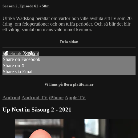
Season 2, Episode 62
• 58m
Ulrika Wadskog berättar om varför hon ville avsluta sitt liv som 20-
åring, om feloperationer och om tuffa perioder. Och så blir det blir
ett viktigt samtal om mäns väld mmot kvinnor.
Facebook
X
Email
Share on Facebook
Share on X
Share via Email
Android
Android TV
iPhone
Apple TV
Up Next in
Säsong 2 - 2021