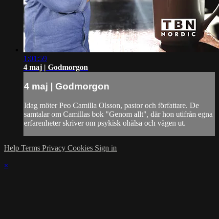
1:01:59
4 maj | Godmorgon
4 maj | Godmorgon
Idag möter Peo Camilla Olsson, pastor och författare. De
samtalar om Camillas bok "Genom allt", där hon utifrån egna
erfarenheter skriver om psykisk ohälsa och vägen ut.
Help
Terms
Privacy
Cookies
Sign in
×