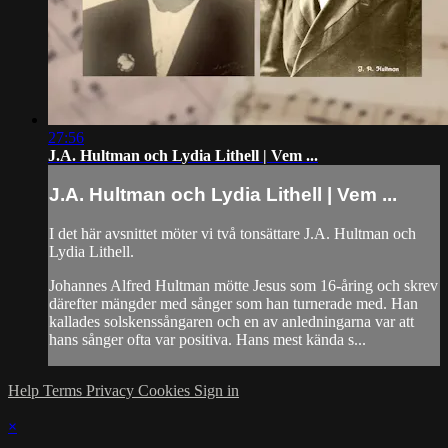
27:56
J.A. Hultman och Lydia Lithell | Vem ...
J.A. Hultman och Lydia Lithell | Vem ...
I det här avsnittet möter vi två tonsättare J.A. Hultman och
Lydia Lithell.
Johannes Alfred Hultman mötte Jesus som 16-åring och skrev
därefter mängder med sånger som han turnerade med. Han
kallades solskenssångaren och en av anledningarna var att
hans sånger ofta var positiva. Hans mest kända s...
Help
Terms
Privacy
Cookies
Sign in
×