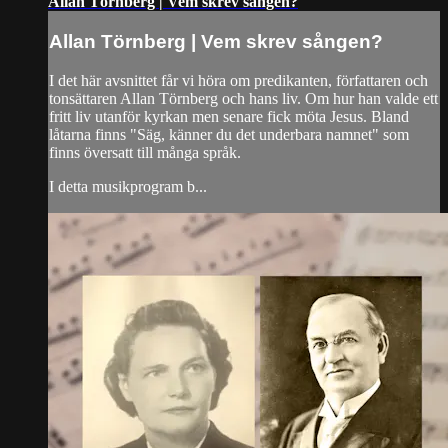
Allan Törnberg | Vem skrev sången?
Allan Törnberg | Vem skrev sången?
I det här avsnittet får vi höra om predikanten, författaren och
tonsättaren Allan Törnberg och hans liv. Om hur han valde ett
fritt liv utanför kyrkan men senare fick möta Jesus. Bland
låtarna finns "Säg, känner du det underbara namnet" som
finns översatt till många språk.
I detta musikprogram b...