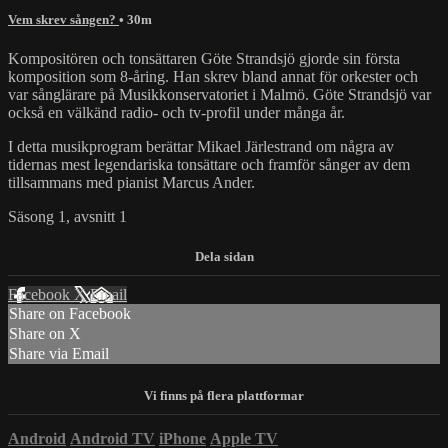
Vem skrev sången?
• 30m
Kompositören och tonsättaren Göte Strandsjö gjorde sin första
komposition som 8-åring. Han skrev bland annat för orkester och
var sånglärare på Musikkonservatoriet i Malmö. Göte Strandsjö var
också en välkänd radio- och tv-profil under många år.
I detta musikprogram berättar Mikael Järlestrand om några av
tidernas mest legendariska tonsättare och framför sånger av dem
tillsammans med ⁣pianist Marcus Ander.
Säsong 1, avsnitt 1
Facebook
X
Email
Share on Facebook
Share on X
Share via Email
Android
Android TV
iPhone
Apple TV