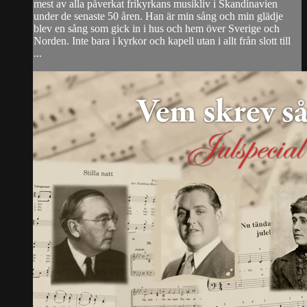
mest av alla påverkat frikyrkans musikliv i Skandinavien
under de senaste 50 åren. Han är min sång och min glädje
blev en sång som gick in i hus och hem över Sverige och
Norden. Inte bara i kyrkor och kapell utan i allt från slott till
...