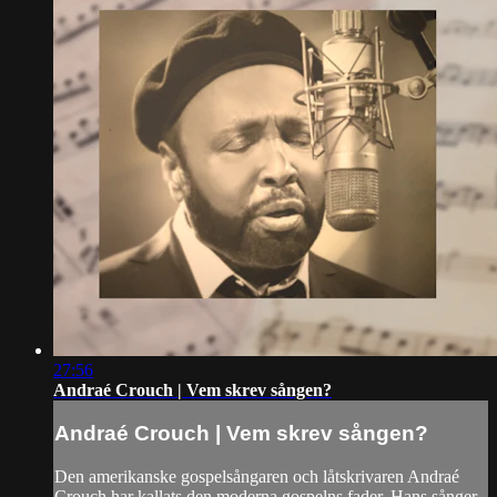
27:56
Andraé Crouch | Vem skrev sången?
Andraé Crouch | Vem skrev sången?
Den amerikanske gospelsångaren och låtskrivaren Andraé
Crouch har kallats den moderna gospelns fader. Hans sånger