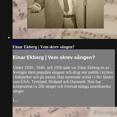
27:50
Einar Ekberg | Vem skrev sången?
Einar Ekberg | Vem skrev sången?
Under 1930-, 1940- och 1950-talet var Einar Ekberg en av
Sveriges mest populära sångare och drog stor publik i kyrkor,
i folkparker och på arenor. Han turnerade också i i fler länder
som USA, Tyskland, Holland och Danmark. Han har
komponerat ca 200 sånger och översatt många amerikanska
sånger.
I...