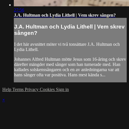
27:56
J.A. Hultman och Lydia Lithell | Vem skrev sången?
J.A. Hultman och Lydia Lithell | Vem skrev
sången?
I det här avsnittet möter vi två tonsättare J.A. Hultman och
Lydia Lithell.
Johannes Alfred Hultman mötte Jesus som 16-åring och skrev
därefter mängder med sånger som han turnerade med. Han
kallades solskenssångaren och en av anledningarna var att
hans sånger ofta var positiva. Hans mest kända s...
Help
Terms
Privacy
Cookies
Sign in
×