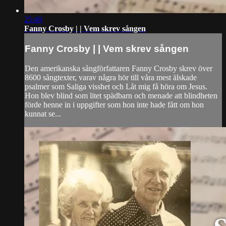
25:49
Fanny Crosby | | Vem skrev sången
Fanny Crosby | | Vem skrev sången
⁣Den amerikanska sångförfattaren Fanny Crosby skrev över
8600 sångtexter, varav några hör till våra mest älskade
psalmer som Saliga visshet och Låt mig få höra om Jesus.
Hon blev blind som litet spädbarn och menade att blindheten
förde henne in i uppgifter som hon inte hade fått om hon
kunnat se...