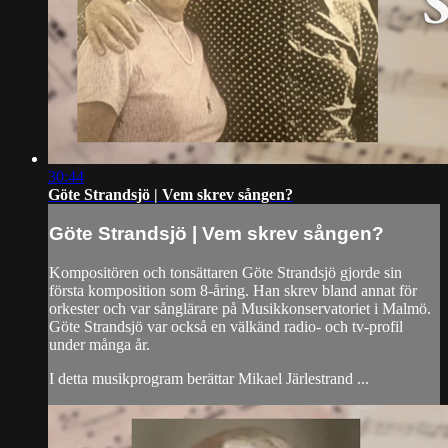
30:44
Göte Strandsjö | Vem skrev sången?
Göte Strandsjö | Vem skrev sången?
Kompositören och tonsättaren Göte Strandsjö gjorde sin
första komposition som 8-åring. Han skrev bland annat för
orkester och var sånglärare på Musikkonservatoriet i Malmö.
Göte Strandsjö var också en välkänd radio- och tv-profil
under många år.
I detta musikprogram berättar Mikael Järlestrand ...