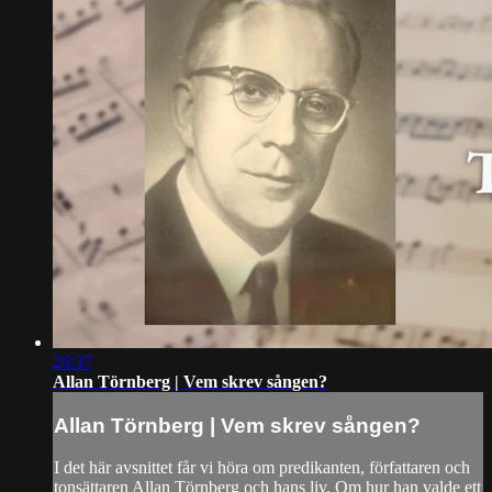
26:37
Allan Törnberg | Vem skrev sången?
Allan Törnberg | Vem skrev sången?
I det här avsnittet får vi höra om predikanten, författaren och
tonsättaren Allan Törnberg och hans liv. Om hur han valde ett