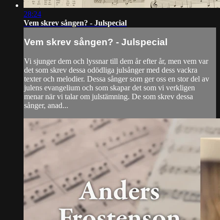
28:24
Vem skrev sången? - Julspecial
Vem skrev sången? - Julspecial
Vi sjunger dem och lyssnar till dem år efter år, men vem var
det som skrev dessa odödliga julsånger med dess vackra
texter och melodier. Dessa sånger som ger oss en stor del av
julens evangelium och som skapar det som vi verkligen
menar när vi talar om julstämning. De som skrev dessa
sånger, anad...