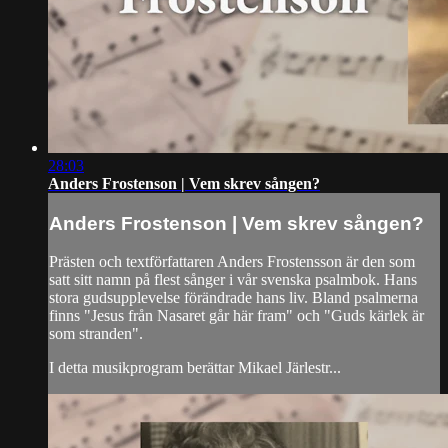
28:03
Anders Frostenson | Vem skrev sången?
Anders Frostenson | Vem skrev sången?
Prästen och textförfattaren Anders Frostensson är den som
satt sitt namn på flest sånger i vår svenska psalmbok. Hans
stora gudsupplevelse förändrade hans liv. Bland psalmerna
finns "Jesus från Nasaret går här fram" och "Guds kärlek är
som stranden".
I detta musikprogram berättar Mikael Järlestr...