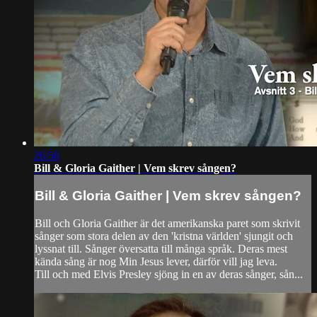
26:56
Bill & Gloria Gaither | Vem skrev sången?
Bill & Gloria Gaither | Vem skrev sången?
Bill och Gloria Gaither är det amerikanska paret som skrivit
sånger som stora delen av den 'kristna världen' sjungit och
lyssnat till. Sånger översatta till många språk. Deras mest
kända sång är nog Min Jesus lever, därför vill jag leva.
Till och med Elvis Presley sjöng in en av deras sånger, sån...