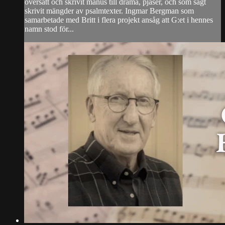
översatt och skrivit manus till drama, pjäser, och som sagt
skrivit mängder av psalmtexter. Ingmar Bergman som
samarbetade med Britt i flera projekt ansåg att G:et i hennes
namn stod för...