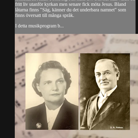
fritt liv utanför kyrkan men senare fick möta Jesus. Bland
låtarna finns "Säg, känner du det underbara namnet" som
finns översatt till många språk.
I detta musikprogram b...