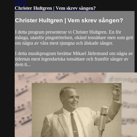
27:19
Christer Hultgren | Vem skrev sången?
Christer Hultgren | Vem skrev sången?
I detta program presenterar vi Christer Hultgren. En för
många, utanför pingströrelsen, okänd tonsättare men som gett
oss några av våra mest sjungna och älskade sånger.
I detta musikprogram berättar Mikael Järlestrand om några av
tidernas mest legendariska tonsättare och framför sånger av
dem ti...