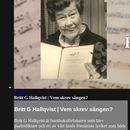
27:49
Britt G Hallqvist | Vem skrev sången?
Britt G Hallqvist | Vem skrev sången?
Britt G Hallqvist är barnboksförfattaren som blev
psalmdiktare och en av vårt lands förnämsta lyriker som både