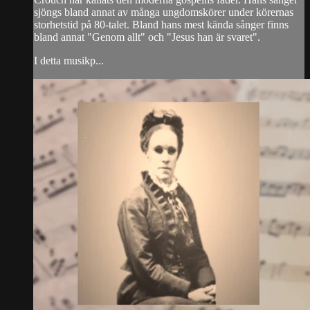
sjöngs bland annat av många ungdomskörer under körernas
storhetstid på 80-talet. Bland hans mest kända sånger finns
bland annat "Genom allt" och "Jesus han är svaret".
I detta musikp...