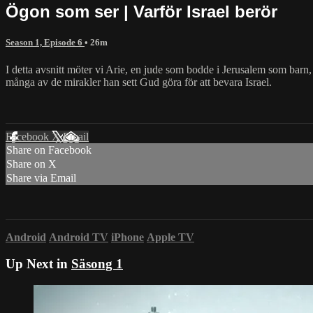
Ögon som ser | Varför Israel berör
Season 1, Episode 6
• 26m
I detta avsnitt möter vi Arie, en jude som bodde i Jerusalem som barn, i
många av de mirakler han sett Gud göra för att bevara Israel.
Facebook
X
Email
Share on Facebook
Share on X
Share via Email
Android
Android TV
iPhone
Apple TV
Up Next in
Säsong 1