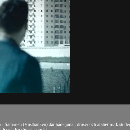
igger i Samarien (Västbanken) där både judar, druser och araber m.fl. stu
 Israel. En rörelse som id...