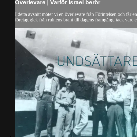
Överlevare | Varför Israel berör
I detta avsnitt möter vi en överlevare från Förintelsen och får e
företag gick från ruinens brant till dagens framgång, tack vare en