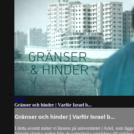
26:56
Gränser och hinder | Varför Israel b...
Gränser och hinder | Varför Israel b...
I detta avsnitt möter vi läraren på universitetet i Ariel, som l
började skjutsa araber från de palestinska områdena till sjukhus i