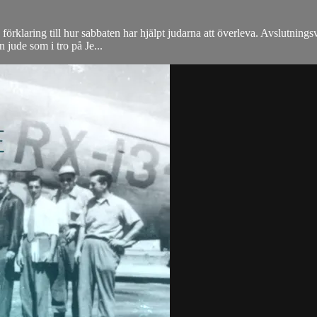
n förklaring till hur sabbaten har hjälpt judarna att överleva. Avslutning
 jude som i tro på Je...