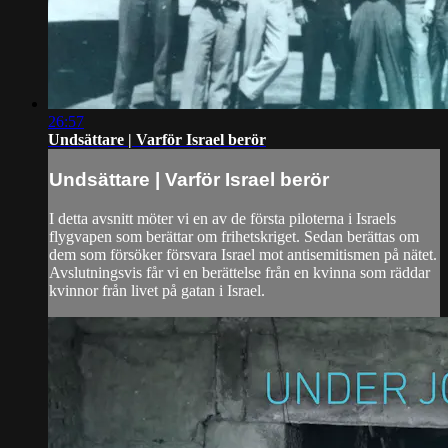
26:57
Undsättare | Varför Israel berör
Undsättare | Varför Israel berör
I detta avsnitt möter vi en av de första piloterna i Israels
flygvapen som berättar om frihetskriget. Sedan berättas om
dem som försöker försvara Israel mot antisemitismen på nätet.
Avslutningsvis får vi en berättelse från en kvinna som räddar
kvinnor från livet på gatan i Israel.