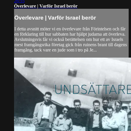
26:55
Överlevare | Varför Israel berör
Överlevare | Varför Israel berör
I detta avsnitt möter vi en överlevare från Förintelsen och får
en förklaring till hur sabbaten har hjälpt judarna att överleva.
Avslutningsvis får vi också berättelsen om hur ett av Israels
mest framgångsrika företag gick från ruinens brant till dagens
framgång, tack vare en jude som i tro på Je...