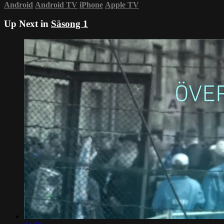
Android
Android TV
iPhone
Apple TV
Up Next in
Säsong 1