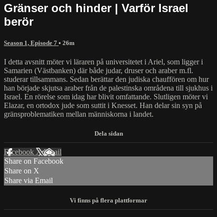
Gränser och hinder | Varför Israel
berör
Season 1, Episode 7
• 26m
I detta avsnitt möter vi läraren på universitetet i Ariel, som ligger i
Samarien (Västbanken) där både judar, druser och araber m.fl.
studerar tillsammans. Sedan berättar den judiska chauffören om hur
han började skjutsa araber från de palestinska områdena till sjukhus i
Israel. En rörelse som idag har blivit omfattande. Slutligen möter vi
Elazar, en ortodox jude som suttit i Knesset. Han delar sin syn på
gränsproblematiken mellan människorna i landet.
Facebook
X
Email
Share on Facebook
Share on X
Share via Email