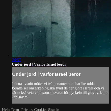
26:57
Under jord | Varför Israel berör
Under jord | Varför Israel berör
I detta avsnitt möter vi två personer som har lite udda
berättelser om arkeologiska fynd de har gjort i Israel och vi
får också veta vem som ansvarar för nyckeln till gravkyrkan i
Jerusalem.
Help
Terms
Privacy
Cookies
Sign in