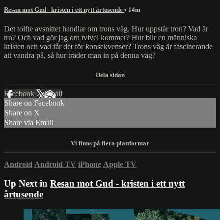
Resan mot Gud - kristen i ett nytt årtusende
• 14m
Det tolfte avsnittet handlar om trons väg. Hur uppstår tron? Vad är
tro? Och vad gör jag om tvivel kommer? Hur blir en människa
kristen och vad får det för konsekvenser? Trons väg är fascinerande
att vandra på, så hur träder man in på denna väg?
Facebook
X
Email
Share on Facebook
Share on X
Share via Email
Android
Android TV
iPhone
Apple TV
Up Next in
Resan mot Gud - kristen i ett nytt
årtusende