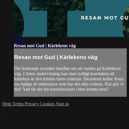
14:56
Resan mot Gud | Kärlekens väg
Resan mot Gud | Kärlekens väg
Det femtonde avsnittet handlar om att vandra på Kärlekens
väg. I Jesus undervisning kan man tydligt konstatera att
kärleken är den kristna trons centrum. Dessutom kallar Jesus
oss hjälpa de människor som har det allra svårast. Hur gör vi
det? Vad får det för konsekvenser i den kristna tron?
Help
Terms
Privacy
Cookies
Sign in
×