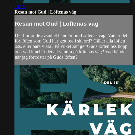
14:20
Resan mot Gud | Löftenas väg
Resan mot Gud | Löftenas väg
Det fjortonde avsnittet handlar om Löftenas väg. Vad är det
för löften som Gud har gett oss i sitt ord? Gäller alla löften
oss, eller bara vissa? På vilket sätt ger Guds löften oss hopp
och vad innebär det att vandra på löftenas väg? Vad händer
när jag förtröstar på Guds löften?