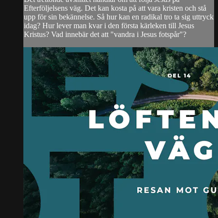
Efterföljelsens väg. Det kan kosta på att vara kristen och stå
upp för sin bekännelse. Så hur kan en radikal tro ta sig uttryck
idag? Hur lever man kvar i den första kärleken till Jesus
Kristus? Vad innebär det att "vandra i Jesus fotspår"?