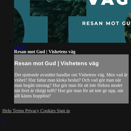
14:29
Resan mot Gud | Vishetens väg
Resan mot Gud | Vishetens väg
Det sjuttonde avsnittet handlar om Vishetens väg. Men vad är
vishet? Hur fattar man kloka beslut? Och vad gör man när
man begått misstag? Hur gör man för att inte förlora modet
när livet är riktigt tufft? Hur gör man för att inte ge upp, när
allt känns hopplöst?
Help
Terms
Privacy
Cookies
Sign in
×