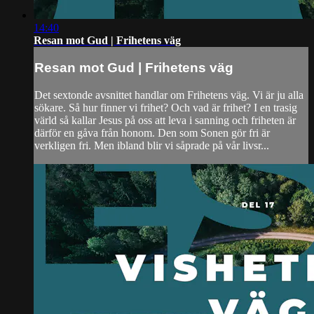
14:40
Resan mot Gud | Frihetens väg
Resan mot Gud | Frihetens väg
Det sextonde avsnittet handlar om Frihetens väg. Vi är ju alla
sökare. Så hur finner vi frihet? Och vad är frihet? I en trasig
värld så kallar Jesus på oss att leva i sanning och friheten är
därför en gåva från honom. Den som Sonen gör fri är
verkligen fri. Men ibland blir vi såprade på vår livsr...