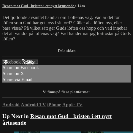
Resan mot Gud - kristen i ett nytt årtusende
• 14m
Det fjortonde avsnittet handlar om Löftenas väg. Vad är det för
löften som Gud har gett oss i sitt ord? Gäller alla löften oss, eller
bara vissa? På vilket sätt ger Guds löften oss hopp och vad innebär
det att vandra på löftenas väg? Vad händer när jag förtröstar på Guds
löften?
Facebook
X
Email
Share on Facebook
Share on X
Share via Email
Android
Android TV
iPhone
Apple TV
Up Next in
Resan mot Gud - kristen i ett nytt
årtusende