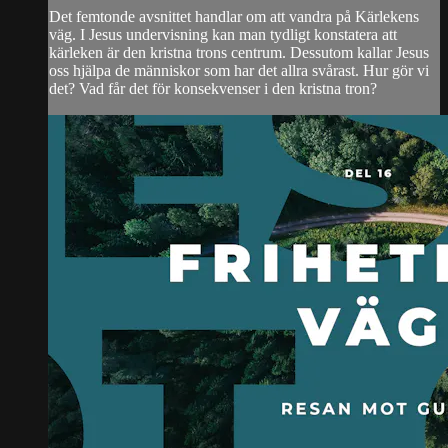
Det femtonde avsnittet handlar om att vandra på Kärlekens
väg. I Jesus undervisning kan man tydligt konstatera att
kärleken är den kristna trons centrum. Dessutom kallar Jesus
oss hjälpa de människor som har det allra svårast. Hur gör vi
det? Vad får det för konsekvenser i den kristna tron?