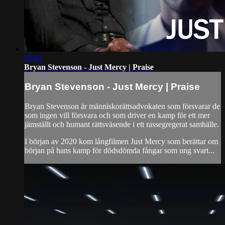
55:42
Bryan Stevenson - Just Mercy | Praise
Bryan Stevenson - Just Mercy | Praise
Bryan Stevenson är människorättsadvokaten som försvarar de
som ingen vill försvara och som driver en kamp för ett mer
jämställt och humant rättsväsende i ett rassegregerat samhälle.
I början av 2020 kom långfilmen Just Mercy som berättar om
början på hans kamp för dödsdömda fångar som ung svart...