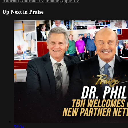
Android
Android TV
iPhone
Apple TV
Up Next in
Praise
56:04