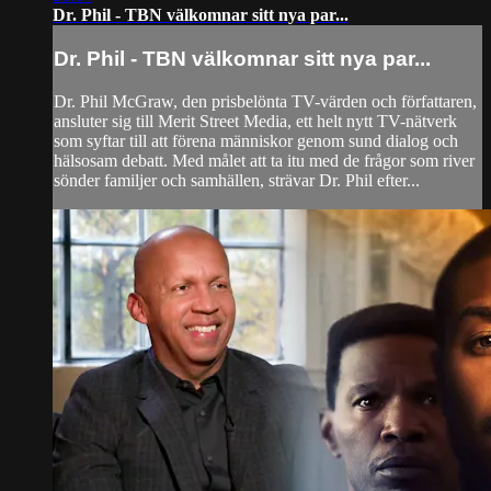
Dr. Phil - TBN välkomnar sitt nya par...
Dr. Phil - TBN välkomnar sitt nya par...
Dr. Phil McGraw, den prisbelönta TV-värden och författaren,
ansluter sig till Merit Street Media, ett helt nytt TV-nätverk
som syftar till att förena människor genom sund dialog och
hälsosam debatt. Med målet att ta itu med de frågor som river
sönder familjer och samhällen, strävar Dr. Phil efter...