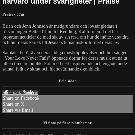
närvaro under svårigheter | Praise
Praise
• 57m
Brian och Jenn Johnson är medgrundare och lovsångledare i
församlingen Bethel Church i Redding, Kalifornien. I det här
programmet delar de med sig av sin resa om hur de mötte varandra
och hur deras kärlek till Jesus och människor format deras liv.
Samtalet berör även deras tidiga musikupplevelser och hur sången
"Your Love Never Fails" öppnade dörrar för deras musik att nå ut
till en bredare publik. Följ med i ett inspirerande och engagerande
samtal fyllt av skratt och hjärtevärmande ögonblick.
Facebook
X
Email
Share on Facebook
Share on X
Share via Email