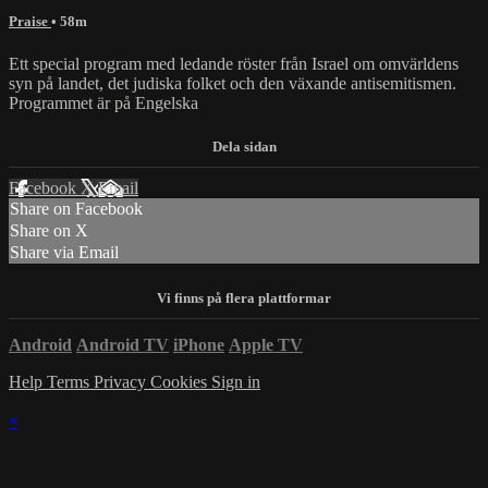
Praise
• 58m
Ett special program med ledande röster från Israel om omvärldens
syn på landet, det judiska folket och den växande antisemitismen.
Programmet är på Engelska
Facebook
X
Email
Share on Facebook
Share on X
Share via Email
Android
Android TV
iPhone
Apple TV
Help
Terms
Privacy
Cookies
Sign in
×