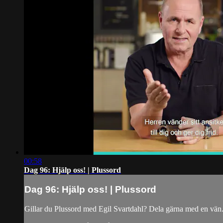
00:58
Dag 96: Hjälp oss! | Plussord
Dag 96: Hjälp oss! | Plussord
Gillar du Plussord med Egil Svartdahl? Dela gärna med en vän