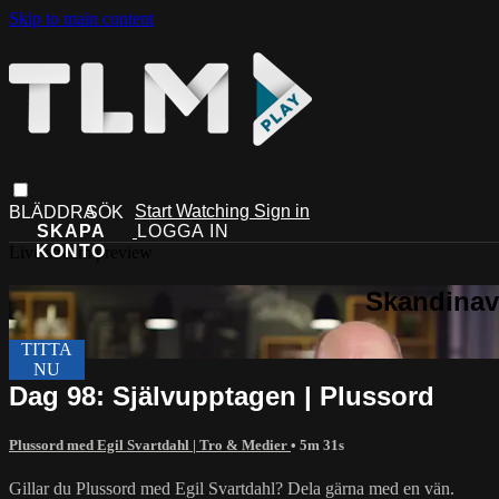
Skip to main content
Start Watching
Sign in
Live stream preview
Dag 98: Självupptagen | Plussord
Plussord med Egil Svartdahl | Tro & Medier
• 5m 31s
Gillar du Plussord med Egil Svartdahl? Dela gärna med en vän.