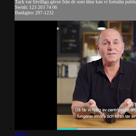
Tack var frivilliga gåvor från de som tittar kan vi fortsätta publi
Swish: 123 203 74 06
Bankgiro: 297-1232
00:58