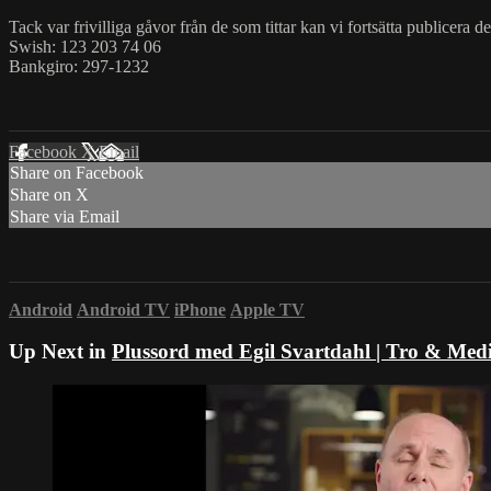
Tack var frivilliga gåvor från de som tittar kan vi fortsätta publicera d
Swish: 123 203 74 06
Bankgiro: 297-1232
Facebook
X
Email
Share on Facebook
Share on X
Share via Email
Android
Android TV
iPhone
Apple TV
Up Next in
Plussord med Egil Svartdahl | Tro & Med