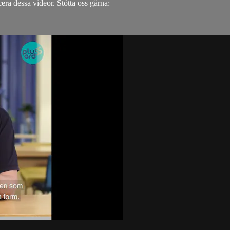
cera dessa videor. Stötta oss gärna: