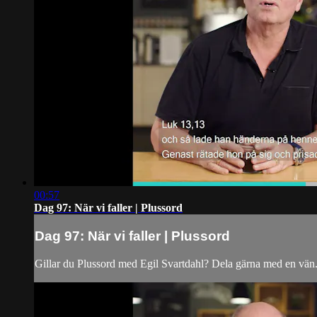
00:57
Dag 97: När vi faller | Plussord
Dag 97: När vi faller | Plussord
Gillar du Plussord med Egil Svartdahl? Dela gärna med en vän