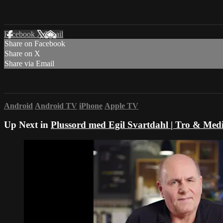
Facebook
X
Email
Share on Facebook
Share on X
Share via Email
Android
Android TV
iPhone
Apple TV
Up Next in
Plussord med Egil Svartdahl | Tro & Med