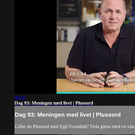
00:59
Dag 93: Meningen med livet | Plussord
Dag 93: Meningen med livet | Plussord
Gillar du Plussord med Egil Svartdahl? Dela gärna med en vän