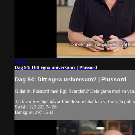
00:58
Dag 94: Ditt egna universum? | Plussord
Dag 94: Ditt egna universum? | Plussord
Gillar du Plussord med Egil Svartdahl? Dela gärna med en vän
Tack var frivilliga gåvor från de som tittar kan vi fortsätta publi
Swish: 123 203 74 06
Bankgiro: 297-1232