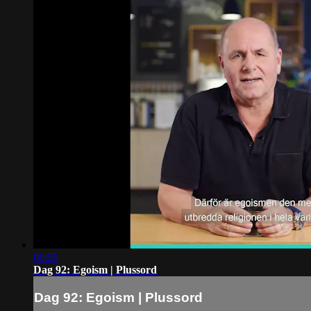
00:59
Dag 92: Egoism | Plussord
Dag 92: Egoism | Plussord