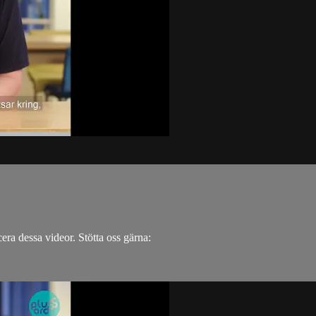
.
cera dessa videor. Stötta oss gärna: