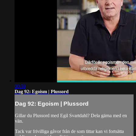
00:59
Dag 92: Egoism | Plussord
Dag 92: Egoism | Plussord
Gillar du Plussord med Egil Svartdahl? Dela gärna med en
vän.
Tack var frivilliga gåvor från de som tittar kan vi fortsätta