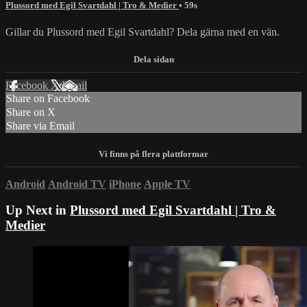
Plussord med Egil Svartdahl | Tro & Medier
• 59s
Gillar du Plussord med Egil Svartdahl? Dela gärna med en vän.
Facebook
X
Email
Share on Facebook
Share on X
Share via Email
Android
Android TV
iPhone
Apple TV
Up Next in
Plussord med Egil Svartdahl | Tro &
Medier