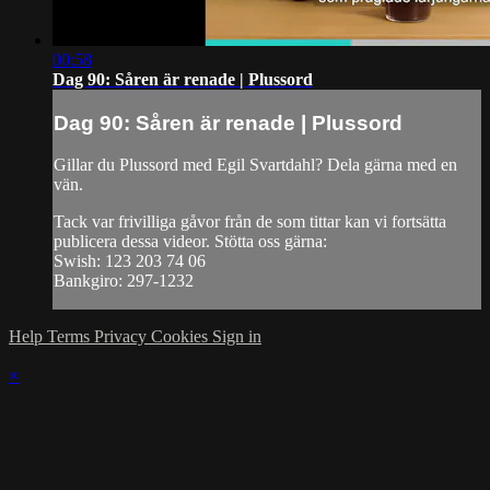
00:58
Dag 90: Såren är renade | Plussord
Dag 90: Såren är renade | Plussord
Gillar du Plussord med Egil Svartdahl? Dela gärna med en
vän.
Tack var frivilliga gåvor från de som tittar kan vi fortsätta
publicera dessa videor. Stötta oss gärna:
Swish: 123 203 74 06
Bankgiro: 297-1232
Help
Terms
Privacy
Cookies
Sign in
×