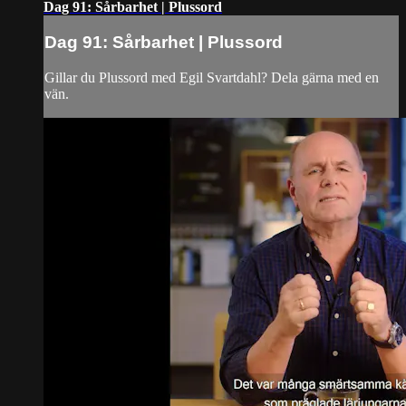
Dag 91: Sårbarhet | Plussord
Dag 91: Sårbarhet | Plussord
Gillar du Plussord med Egil Svartdahl? Dela gärna med en
vän.