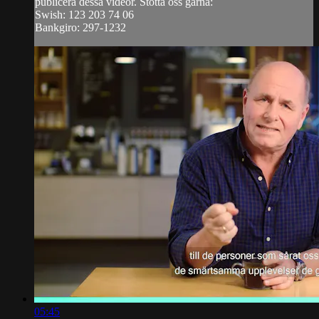
publicera dessa videor. Stötta oss gärna:
Swish: 123 203 74 06
Bankgiro: 297-1232
05:45