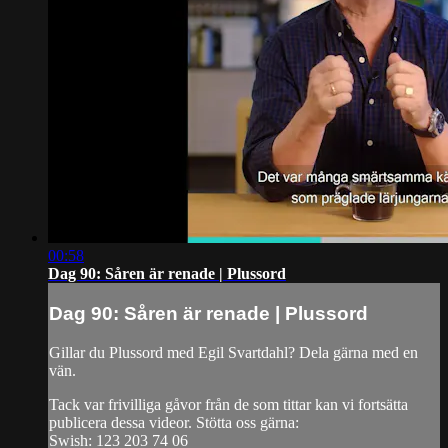
00:58
Dag 90: Såren är renade | Plussord
Dag 90: Såren är renade | Plussord
Gillar du Plussord med Egil Svartdahl? Dela gärna med en
vän.
Tack var frivilliga gåvor från de som tittar kan vi fortsätta
publicera dessa videor. Stötta oss gärna:
Swish: 123 203 74 06