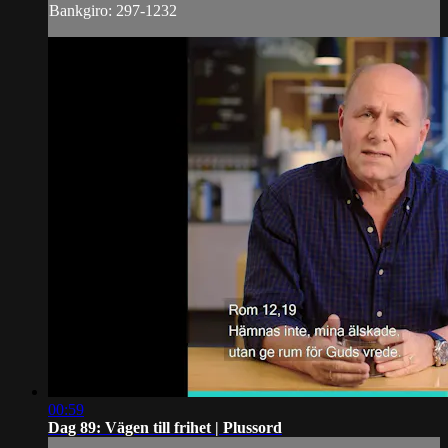
Bankgiro: 297-1232
00:59
Dag 89: Vägen till frihet | Plussord