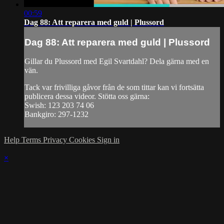
00:59
Dag 88: Att reparera med guld | Plussord
Dag 88: Att reparera med guld | Plussord
Gillar du Plussord med Egil Svartdahl? Dela gärna med en
vän.
Tack var frivilliga gåvor från de som tittar kan vi fortsätta
publicera dessa videor. Stötta oss gärna:
Swish: 123 203 74 06
Bankgiro: 297-1232
Help
Terms
Privacy
Cookies
Sign in
×