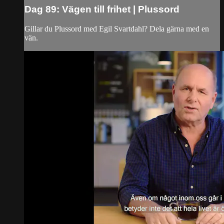
Dag 89: Vägen till frihet | Plussord
Gillar du Plussord med Egil Svartdahl? Dela gärna med en
vän.