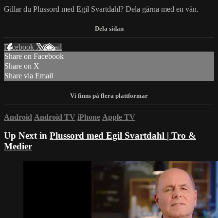
Gillar du Plussord med Egil Svartdahl? Dela gärna med en vän.
Facebook
X
Email
Share on Facebook
Share on X
Share via Email
Android
Android TV
iPhone
Apple TV
Up Next in
Plussord med Egil Svartdahl | Tro &
Medier