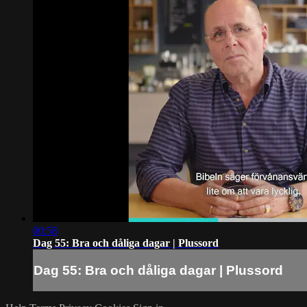
00:58
Dag 55: Bra och dåliga dagar | Plussord
Dag 55: Bra och dåliga dagar | Plussord