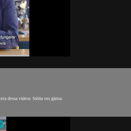
.
cera dessa videor. Stötta oss gärna: