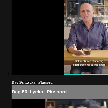
06:15
Dag 56: Lycka | Plussord
Dag 56: Lycka | Plussord