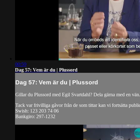
00:59
Dag 57: Vem är du | Plussord
Dag 57: Vem är du | Plussord
Gillar du Plussord med Egil Svartdahl? Dela gärna med en vän
Tack var frivilliga gåvor från de som tittar kan vi fortsätta publi
Swish: 123 203 74 06
Bankgiro: 297-1232