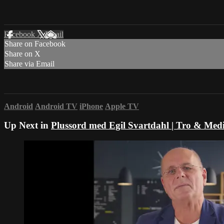
Facebook
X
Email
Share on Facebook
Share on X
Share via Email
Android
Android TV
iPhone
Apple TV
Up Next in
Plussord med Egil Svartdahl | Tro & Med