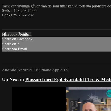
Tack var frivilliga gåvor från de som tittar kan vi fortsätta publicera d
Swish: 123 203 74 06
Bankgiro: 297-1232
Facebook
X
Email
Share on Facebook
Share on X
Share via Email
Android
Android TV
iPhone
Apple TV
Up Next in
Plussord med Egil Svartdahl | Tro & Med