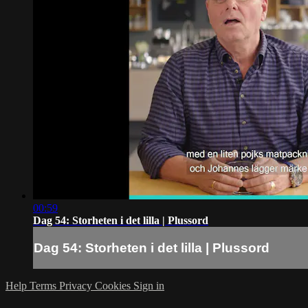
00:59
Dag 54: Storheten i det lilla | Plussord
Dag 54: Storheten i det lilla | Plussord
Help
Terms
Privacy
Cookies
Sign in