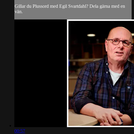
Gillar du Plussord med Egil Svartdahl? Dela gärna med en
vän.
00:57