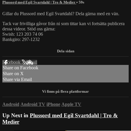
Plussord med Egil Svartdahl | Tro & Medier
• 59s
Gillar du Plussord med Egil Svartdahl? Dela gärna med en vän.
Tack var frivilliga gåvor från ni som tittar kan vi fortsätta publicera
dessa videor. Stöd oss gärna:
Swish: 123 203 74 06
Bankgiro: 297-1232
Facebook
X
Email
Share on Facebook
Share on X
Share via Email
Android
Android TV
iPhone
Apple TV
Up Next in
Plussord med Egil Svartdahl | Tro &
Medier