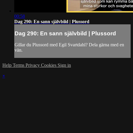
00:58
Dag 290: En sann självbild | Plussord
Dag 290: En sann självbild | Plussord
Gillar du Plussord med Egil Svartdahl? Dela gärna med en
vän.
Help
Terms
Privacy
Cookies
Sign in
×