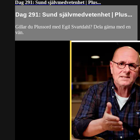
Dag 291: Sund självmedvetenhet | Plus...
Dag 291: Sund självmedvetenhet | Plus...
Gillar du Plussord med Egil Svartdahl? Dela gärna med en
vän.