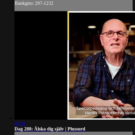
Bankgiro: 297-1232
00:58
Dag 288: Älska dig själv | Plussord