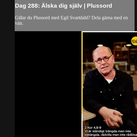
Dag 288: Älska dig själv | Plussord
Gillar du Plussord med Egil Svartdahl? Dela gärna med en
vän.