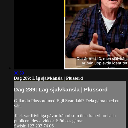
00:59
Dag 289: Låg självkänsla | Plussord
Dag 289: Låg självkänsla | Plussord
Gillar du Plussord med Egil Svartdahl? Dela gärna med en
vän.
Tack var frivilliga gåvor från ni som tittar kan vi fortsätta
publicera dessa videor. Stöd oss gärna:
Swish: 123 203 74 06