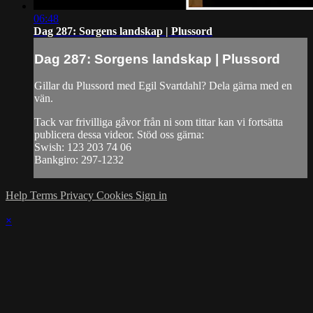
06:48
Dag 287: Sorgens landskap | Plussord
Dag 287: Sorgens landskap | Plussord
Gillar du Plussord med Egil Svartdahl? Dela gärna med en
vän.
Tack var frivilliga gåvor från ni som tittar kan vi fortsätta
publicera dessa videor. Stöd oss gärna:
Swish: 123 203 74 06
Bankgiro: 297-1232
Help
Terms
Privacy
Cookies
Sign in
×