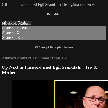
Gillar du Plussord med Egil Svartdahl? Dela gärna med en vän.
Facebook
X
Email
Share on Facebook
Share on X
Share via Email
Android
Android TV
iPhone
Apple TV
Up Next in
Plussord med Egil Svartdahl | Tro &
Medier