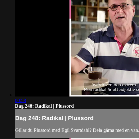
00:58
Dag 248: Radikal | Plussord
Dag 248: Radikal | Plussord
Gillar du Plussord med Egil Svartdahl? Dela gärna med en vän