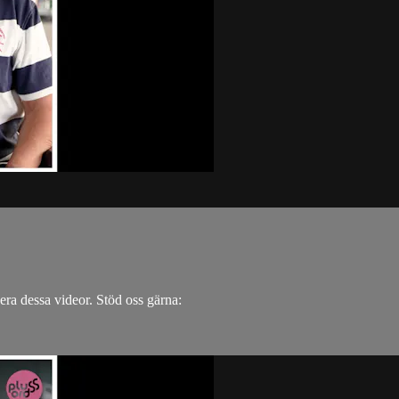
.
icera dessa videor. Stöd oss gärna: