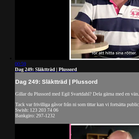
00:59
Dag 249: Släktträd | Plussord
Dag 249: Släktträd | Plussord
Gillar du Plussord med Egil Svartdahl? Dela gärna med en vän
Tack var frivilliga gåvor från ni som tittar kan vi fortsätta publ
Swish: 123 203 74 06
Bankgiro: 297-1232