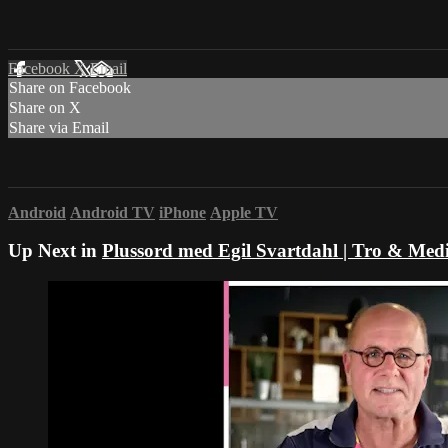
Facebook
X
Email
Share on Facebook
Share on X
Share via Email
Android
Android TV
iPhone
Apple TV
Up Next in
Plussord med Egil Svartdahl | Tro & Med