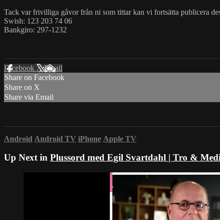
Tack var frivilliga gåvor från ni som tittar kan vi fortsätta publicera d
Swish: 123 203 74 06
Bankgiro: 297-1232
Facebook
X
Email
Share on Facebook
Share on X
Share via Email
Android
Android TV
iPhone
Apple TV
Up Next in
Plussord med Egil Svartdahl | Tro & Med