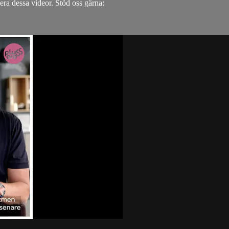
icera dessa videor. Stöd oss gärna: