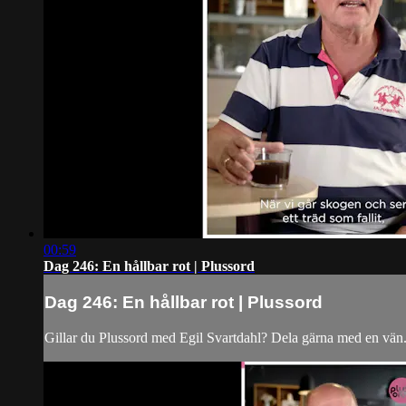
00:59
Dag 246: En hållbar rot | Plussord
Dag 246: En hållbar rot | Plussord
Gillar du Plussord med Egil Svartdahl? Dela gärna med en vän