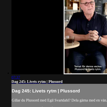
07:37
Dag 245: Livets rytm | Plussord
Dag 245: Livets rytm | Plussord
Gillar du Plussord med Egil Svartdahl? Dela gärna med en vän