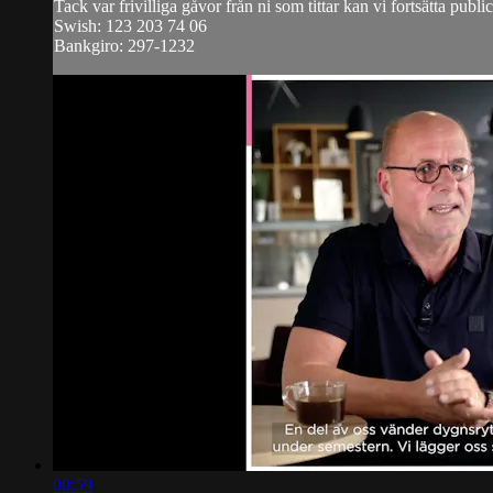
Tack var frivilliga gåvor från ni som tittar kan vi fortsätta publ
Swish: 123 203 74 06
Bankgiro: 297-1232
00:59