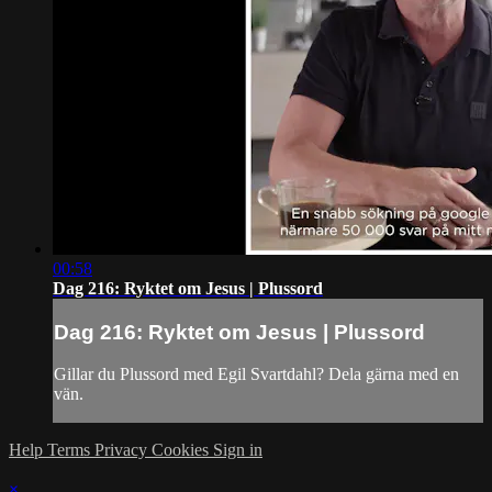
00:58
Dag 216: Ryktet om Jesus | Plussord
Dag 216: Ryktet om Jesus | Plussord
Gillar du Plussord med Egil Svartdahl? Dela gärna med en
vän.
Help
Terms
Privacy
Cookies
Sign in
×