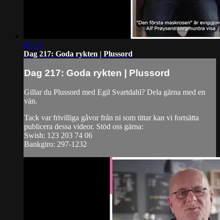
07:15
Dag 217: Goda rykten | Plussord
Dag 217: Goda rykten | Plussord
Gillar du Plussord med Egil Svartdahl? Dela gärna med en
vän.
Tack var frivilliga gåvor från ni som tittar kan vi fortsätta
publicera dessa videor. Stöd oss gärna:
Swish: 123 203 74 06
Bankgiro: 297-1232