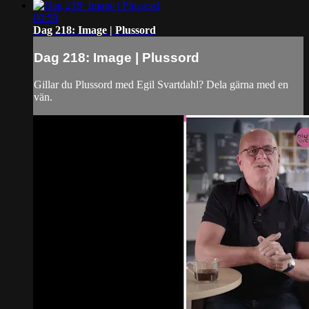
00:59
Dag 218: Image | Plussord
Dag 218: Image | Plussord
Gillar du Plussord med Egil Svartdahl? Dela gärna med en
vän.