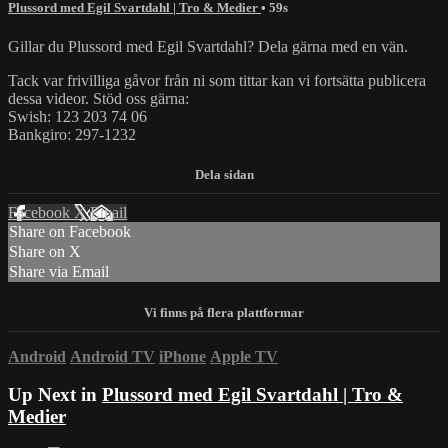
Plussord med Egil Svartdahl | Tro & Medier
• 59s
Gillar du Plussord med Egil Svartdahl? Dela gärna med en vän.
Tack var frivilliga gåvor från ni som tittar kan vi fortsätta publicera
dessa videor. Stöd oss gärna:
Swish: 123 203 74 06
Bankgiro: 297-1232
Facebook
X
Email
Share on Facebook
Share on X
Share via Email
Android
Android TV
iPhone
Apple TV
Up Next in
Plussord med Egil Svartdahl | Tro &
Medier