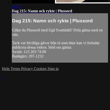
00:57
Dag 215: Namn och rykte | Plussord
Dag 215: Namn och rykte | Plussord
Gillar du Plussord med Egil Svartdahl? Dela gärna med en
vän.
Tack var frivilliga gåvor från ni som tittar kan vi fortsätta
publicera dessa videor. Stöd oss gärna:
Swish: 123 203 74 06
Bankgiro: 297-1232
Help
Terms
Privacy
Cookies
Sign in
×