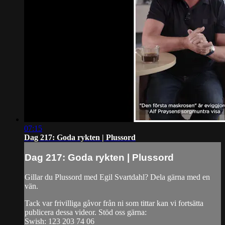
07:15
Dag 217: Goda rykten | Plussord
Dag 217: Goda rykten | Plussord
Gillar du Plussord med Egil Svartdahl? Dela gärna med en
vän.
Tack var frivilliga gåvor från ni som tittar kan vi fortsätta
publicera dessa videor. Stöd oss gärna:
Swish: 123 203 74 06