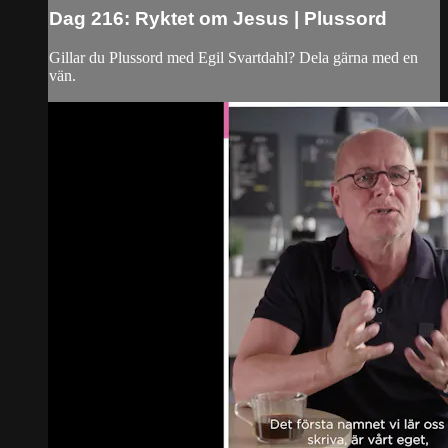
Dag 216: Ryktet om Jesus | Plussord
Gillar du Plussord med Egil Svartdahl? Dela gärna med en
vän.