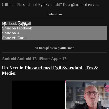
Gillar du Plussord med Egil Svartdahl? Dela gärna med en vän.
Facebook
X
Email
Share on Facebook
Share on X
Share via Email
Android
Android TV
iPhone
Apple TV
Up Next in
Plussord med Egil Svartdahl | Tro &
Medier