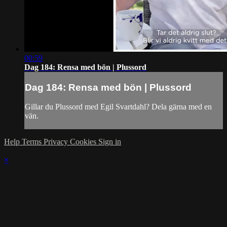
00:59
Dag 184: Rensa med bön | Plussord
Dag 184: Rensa med bön | Plussord
Gillar du Plussord med Egil Svartdahl? Dela gärna med en
vän.
Help
Terms
Privacy
Cookies
Sign in
×