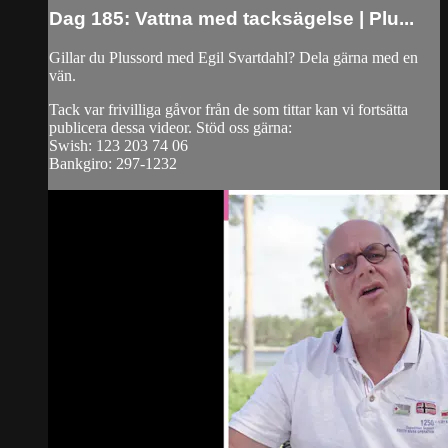
Dag 185: Vattna med tacksägelse | Plu...
Gillar du Plussord med Egil Svartdahl? Dela gärna med en
vän.
Tack var frivilliga gåvor från de som tittar kan vi fortsätta
publicera dessa videor. Stöd oss gärna:
Swish: 123 203 74 06
Bankgiro: 297-1232