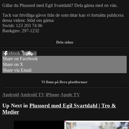
Gillar du Plussord med Egil Svartdahl? Dela gärna med en vän.
Tack var frivilliga gåvor från de som tittar kan vi fortsätta publicera
dessa videor. Stöd oss gärna:
Swish: 123 203 74 06
Bankgiro: 297-1232
Facebook
X
Email
Share on Facebook
Share on X
Share via Email
Android
Android TV
iPhone
Apple TV
Up Next in
Plussord med Egil Svartdahl | Tro &
Medier