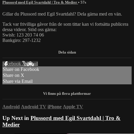
Plussord med Egil Svartdahl | Tro & Medier
• 57s
Gillar du Plussord med Egil Svartdahl? Dela gärna med en vän.
Tack var frivilliga gåvor från de som tittar kan vi fortsätta publicera
dessa videor. Stöd oss gärna:
Swish: 123 203 74 06
Bankgiro: 297-1232
Facebook
X
Email
Share on Facebook
Share on X
Share via Email
Android
Android TV
iPhone
Apple TV
Up Next in
Plussord med Egil Svartdahl | Tro &
Medier