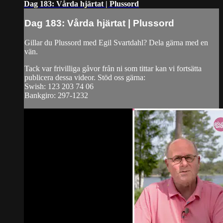
Dag 183: Vårda hjärtat | Plussord
Dag 183: Vårda hjärtat | Plussord
Gillar du Plussord med Egil Svartdahl? Dela gärna med en
vän.
Tack var frivilliga gåvor från ni som tittar kan vi fortsätta
publicera dessa videor. Stöd oss gärna:
Swish: 123 203 74 06
Bankgiro: 297-1232