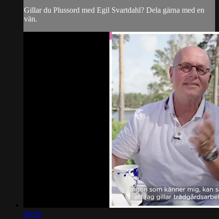
Gillar du Plussord med Egil Svartdahl? Dela gärna med en
vän.
00:58