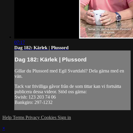
07:17
Dag 182: Kärlek | Plussord
Dag 182: Kärlek | Plussord
Gillar du Plussord med Egil Svartdahl? Dela gärna med en
vän.
Tack var frivilliga gåvor från de som tittar kan vi fortsätta
publicera dessa videor. Stöd oss gärna:
Swish: 123 203 74 06
Bankgiro: 297-1232
Help
Terms
Privacy
Cookies
Sign in
×