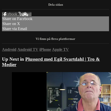
Facebook
X
Email
Share on Facebook
Share on X
Share via Email
Android
Android TV
iPhone
Apple TV
Up Next in
Plussord med Egil Svartdahl | Tro &
Medier