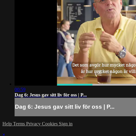
00:59
Dag 6: Jesus gav sitt liv för oss | P...
Dag 6: Jesus gav sitt liv för oss | P...
Help
Terms
Privacy
Cookies
Sign in
×