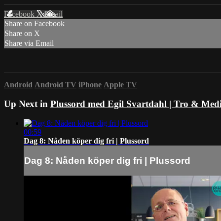
Facebook
X
Email
Share on Facebook
Share on X
Share via Email
Android
Android TV
iPhone
Apple TV
Up Next in
Plussord med Egil Svartdahl | Tro & Med
00:59
Dag 8: Nåden köper dig fri | Plussord
Dag 8: Nåden köper dig fri | Plussord