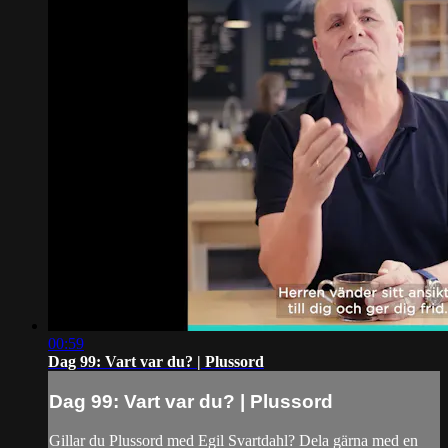
00:59
Dag 99: Vart var du? | Plussord
Dag 99: Vart var du? | Plussord
Gillar du Plussord med Egil Svartdahl? Dela gärna med en