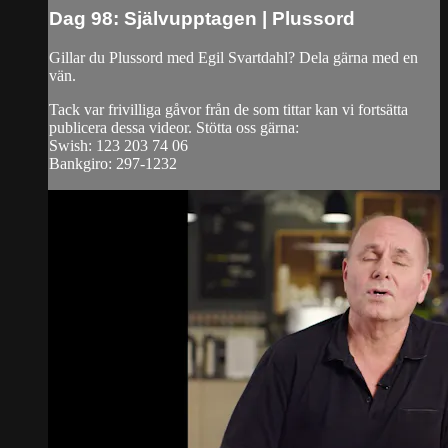
Dag 98: Självupptagen | Plussord
Gillar du Plussord med Egil Svartdahl? Dela gärna med en
vän.
Tack var frivilliga gåvor från de som tittar kan vi fortsätta
publicera dessa videor. Stötta oss gärna:
Swish: 123 203 74 06
Bankgiro: 297-1232