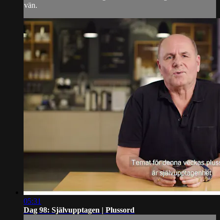
vän.
05:31
Dag 98: Självupptagen | Plussord