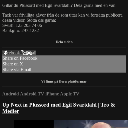
Gillar du Plussord med Egil Svartdahl? Dela gärna med en vän.
Tack var frivilliga gåvor från de som tittar kan vi fortsätta publicera
dessa videor. Stötta oss gärna:
Swish: 123 203 74 06
Bankgiro: 297-1232
Facebook
X
Email
Share on Facebook
Share on X
Share via Email
Android
Android TV
iPhone
Apple TV
Up Next in
Plussord med Egil Svartdahl | Tro &
Medier