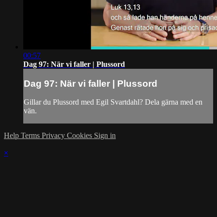
00:57
Dag 97: När vi faller | Plussord
Dag 97: När vi faller | Plussord
Gillar du Plussord med Egil Svartdahl? Dela gärna med en
vän.
Help
Terms
Privacy
Cookies
Sign in
×