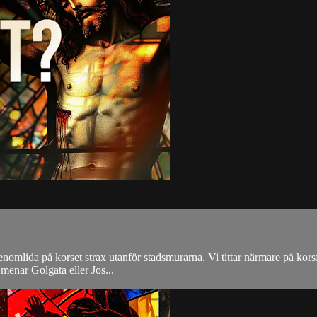
k genomlida på korset strax utanför stadsmurarna. Vi tittar närmare på ko
 menar Golgata eller Jos...