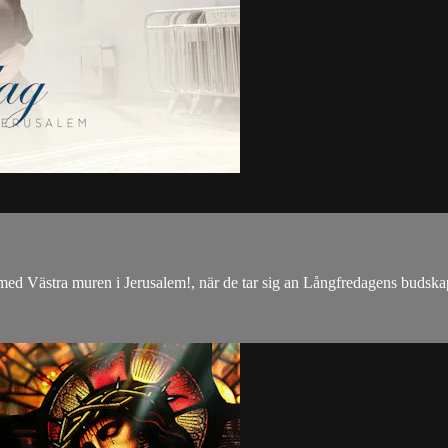
tmed Västra muren i Jerusalem!, när de tar sig an Långfredagens budsk