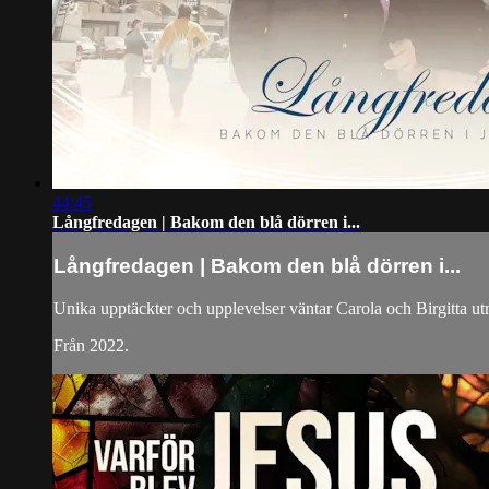
44:45
Långfredagen | Bakom den blå dörren i...
Långfredagen | Bakom den blå dörren i...
Unika upptäckter och upplevelser väntar Carola och Birgitta u
Från 2022.