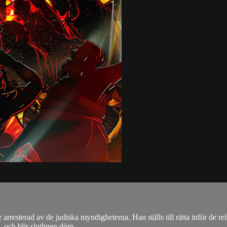
 arresterad av de judiska myndigheterna. Han ställs till rätta inför de r
 och blir slutligen döm...