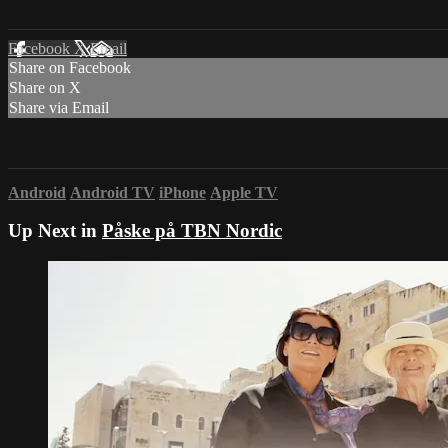
Facebook
X
Email
Share on Facebook
Share on X
Share via Email
Android
Android TV
iPhone
Apple TV
Up Next in
Påske på TBN Nordic