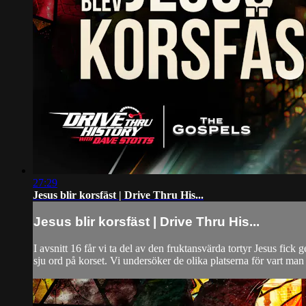
27:29
Jesus blir korsfäst | Drive Thru His...
Jesus blir korsfäst | Drive Thru His...
I avsnitt 16 får vi ta del av den fruktansvärda tortyr Jesus fic
sju ord på korset. Vi undersöker de olika platserna för vart man