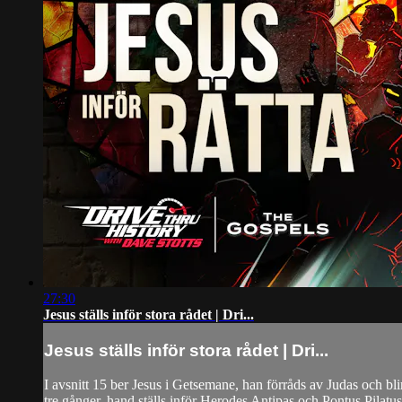
27:30
Jesus ställs inför stora rådet | Dri...
Jesus ställs inför stora rådet | Dri...
I avsnitt 15 ber Jesus i Getsemane, han förråds av Judas och blir
tre gånger, hand ställs inför Herodes Antipas och Pontus Pilatus,