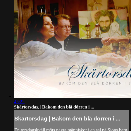
45:22
Skärtorsdag | Bakom den blå dörren i ...
Skärtorsdag | Bakom den blå dörren i ...
En torsdagskväll möts några människor i en sal på Sions berg.