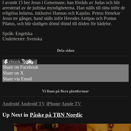
I avsnitt 15 ber Jesus i Getsemane, han förråds av Judas och blir
arresterad av de judiska myndigheterna. Han ställs till rätta inför de
religiösa ledarna, inklusive Hannas och Kajafas. Petrus förnekar
Jesus tre gånger, hand ställs inför Herodes Antipas och Pontus
Pilatus, och blir slutligen dömd dömd till döden för hädelse.
Språk: Engelska
Undertexter: Svenska
Facebook
X
Email
Share on Facebook
Share on X
Share via Email
Android
Android TV
iPhone
Apple TV
Up Next in
Påske på TBN Nordic