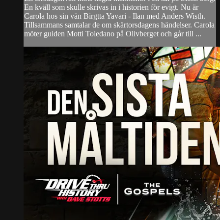
En kväll som skulle skrivas in i historien för evigt. Nu är
Carola hos sin vän Birgtta Yavari - Ilan med Anders Wisth.
Tillsammans samtalar de om skärtorsdagens händelser. Carola
möter guiden Motti Toledano på Olivberget och går till ...