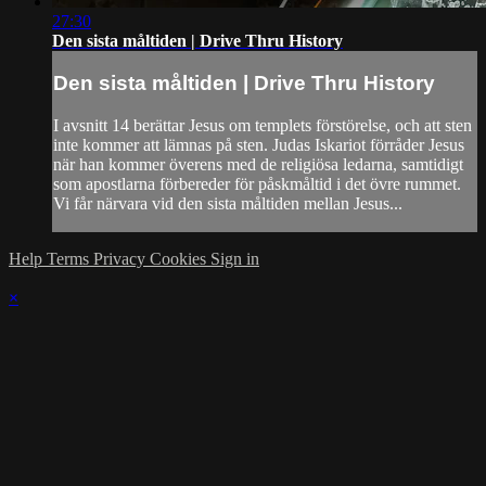
27:30
Den sista måltiden | Drive Thru History
Den sista måltiden | Drive Thru History
I avsnitt 14 berättar Jesus om templets förstörelse, och att sten
inte kommer att lämnas på sten. Judas Iskariot förråder Jesus
när han kommer överens med de religiösa ledarna, samtidigt
som apostlarna förbereder för påskmåltid i det övre rummet.
Vi får närvara vid den sista måltiden mellan Jesus...
Help
Terms
Privacy
Cookies
Sign in
×