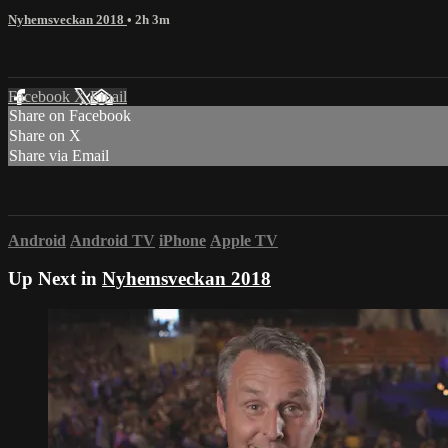
Nyhemsveckan 2018
• 2h 3m
Facebook
X
Email
Share on Facebook
Share on X
Share via Email
Android
Android TV
iPhone
Apple TV
Up Next in
Nyhemsveckan 2018