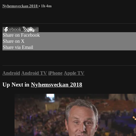
Nyhemsveckan 2018
• 1h 4m
Facebook
X
Email
Share on Facebook
Share on X
Share via Email
Android
Android TV
iPhone
Apple TV
Up Next in
Nyhemsveckan 2018