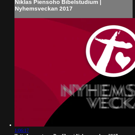
Niklas Piensoho Bibelstudium |
Nyhemsveckan 2017
1:06:17