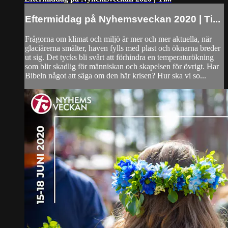
Eftermiddag på Nyhemsveckan 2020 | Ti...
Frågorna om klimat och miljö är mer och mer aktuella, när
glaciärerna smälter, haven fylls med plast och öknarna breder
ut sig. Det tycks bli svårt att förhindra en temperaturökning
som blir skadlig för människan och skapelsen för övrigt. Har
Bibeln något att säga om den här krisen? Hur ska vi so...