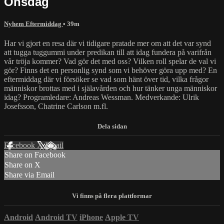
Onsdag
Nyhem Eftermiddag
• 39m
Har vi gjort en resa där vi tidigare pratade mer om att det var synd
att tugga tuggummi under predikan till att idag fundera på varifrån
vår tröja kommer? Vad gör det med oss? Vilken roll spelar de val vi
gör? Finns det en personlig synd som vi behöver göra upp med? En
eftermiddag där vi försöker se vad som hänt över tid, vilka frågor
människor brottas med i själavården och hur tänker unga människor
idag? Programledare: Andreas Wessman. Medverkande: Ulrik
Josefsson, Chatrine Carlson m.fl.
Facebook
X
Email
Share on Facebook
Share on X
Share via Email
Android
Android TV
iPhone
Apple TV