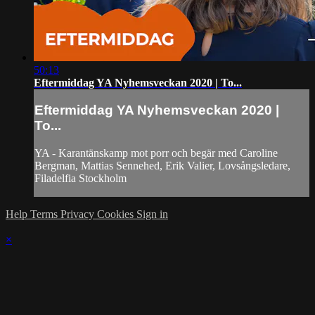
50:13
Eftermiddag YA Nyhemsveckan 2020 | To...
Eftermiddag YA Nyhemsveckan 2020 |
To...
YA - Karantänskamp mot porr och begär med Caroline
Bergman, Mattias Sennehed, Erik Valier, Lovsångsledare,
Filadelfia Stockholm
Help
Terms
Privacy
Cookies
Sign in
×