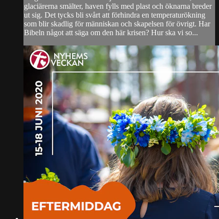
glaciärerna smälter, haven fylls med plast och öknarna breder
ut sig. Det tycks bli svårt att förhindra en temperaturökning
som blir skadlig för människan och skapelsen för övrigt. Har
Bibeln något att säga om den här krisen? Hur ska vi so...