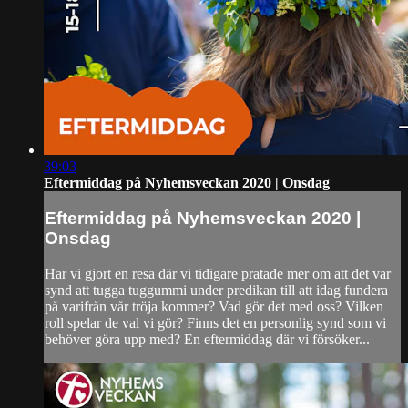
39:03
Eftermiddag på Nyhemsveckan 2020 | Onsdag
Eftermiddag på Nyhemsveckan 2020 |
Onsdag
Har vi gjort en resa där vi tidigare pratade mer om att det var
synd att tugga tuggummi under predikan till att idag fundera
på varifrån vår tröja kommer? Vad gör det med oss? Vilken
roll spelar de val vi gör? Finns det en personlig synd som vi
behöver göra upp med? En eftermiddag där vi försöker...