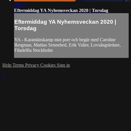
50:13
Eftermiddag YA Nyhemsveckan 2020 | Torsdag
Eftermiddag YA Nyhemsveckan 2020 |
Torsdag
YA - Karantänskamp mot porr och begär med Caroline
Bergman, Mattias Sennehed, Erik Valier, Lovsångsledare,
Filadelfia Stockholm
Help
Terms
Privacy
Cookies
Sign in
×