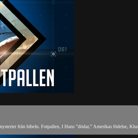
mysterier från bibeln. Fotpallen, I Hans ”dödar,” Amerikas födelse, Kh