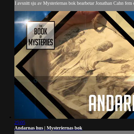
I avsnitt sju av Mysteriernas bok bearbetar Jonathan Cahn fem
25:05
Andarnas hus | Mysteriernas bok