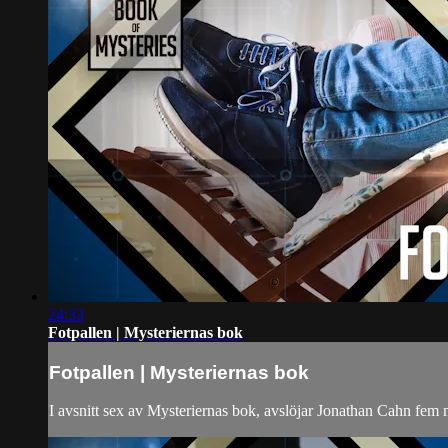
24:33
Fotpallen | Mysteriernas bok
Fotpallen | Mysteriernas bok
I avsnitt sex av Mysteriernas bok, avslöjar Jonathan Cahn fem 