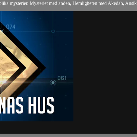
 olika mysterier. Mysteriet med anden, Hemligheten med Akedah, Ansikte