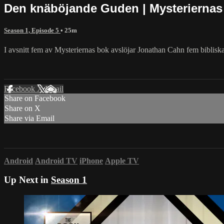
Den knäböjande Guden | Mysteriernas
Season 1, Episode 5
• 25m
I avsnitt fem av Mysteriernas bok avslöjar Jonathan Cahn fem biblis
Facebook
X
Email
Share on Facebook
Share on X
Share via Email
Android
Android TV
iPhone
Apple TV
Up Next in
Season 1