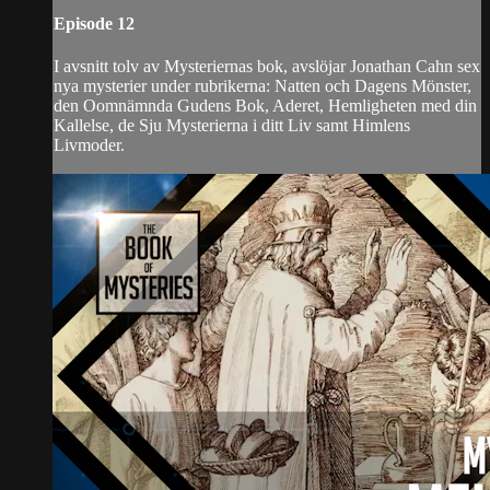
Episode 12
I avsnitt tolv av Mysteriernas bok, avslöjar Jonathan Cahn sex
nya mysterier under rubrikerna: Natten och Dagens Mönster,
den Oomnämnda Gudens Bok, Aderet, Hemligheten med din
Kallelse, de Sju Mysterierna i ditt Liv samt Himlens
Livmoder.