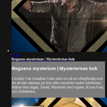
26:02
Regnens mysterium | Mysteriernas bok
Regnens mysterium | Mysteriernas bok
I avsnitt 3 tar Jonathan Cahn med oss på en oförglömlig resa
för att titta närmare på fem olika mysterier under rubrikerna;
Räkna dina dagar, Tamid, Mysteriet med regnen, Kyssa Gud,
och Dubbletten.