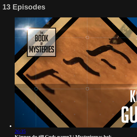
13 Episodes
26:35
Känner du till Guds namn? | Mysteriernas bok