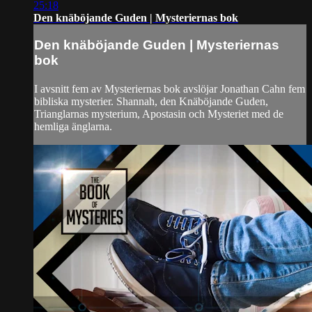
25:18
Den knäböjande Guden | Mysteriernas bok
Den knäböjande Guden | Mysteriernas
bok
I avsnitt fem av Mysteriernas bok avslöjar Jonathan Cahn fem
bibliska mysterier. Shannah, den Knäböjande Guden,
Trianglarnas mysterium, Apostasin och Mysteriet med de
hemliga änglarna.