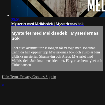
25:03
Mysteriet med Melkisedek | Mysteriernas bok
Mysteriet med Melkisedek | Mysteriernas
bok
I det sista avsnittet för säsongen får vi följa med Jonathan
Cahn då han öppnar upp Mysteriernas bok och avslöjar fem
bibliska mysterier. Shamayim och Aretz, Mysteriet med
Melkisedek, Jubelmannens identitet, Färgernas hemlighet och
Cirkeldansen.
Help
Terms
Privacy
Cookies
Sign in
×