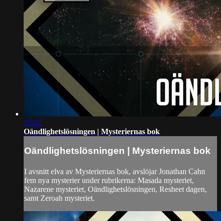
25:02
Oändlighetslösningen | Mysteriernas bok
Oändlighetslösningen | Mysteriernas bok
I avsnitt elva av Mysteriernas bok, avslöjar Jonathan Cahn
fem nya mysterier under rubrikerna: Masada mysteriet,
Nazarene mysteriet, Oändlighetslösningen, Resheet dagen,
samt Zeroah mysteriet.