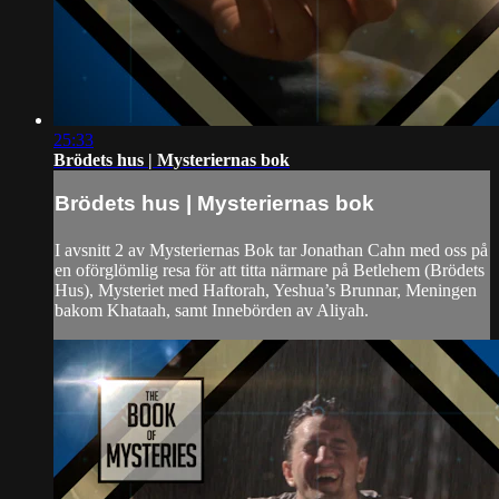
25:33
Brödets hus | Mysteriernas bok
Brödets hus | Mysteriernas bok
I avsnitt 2 av Mysteriernas Bok tar Jonathan Cahn med oss på
en oförglömlig resa för att titta närmare på Betlehem (Brödets
Hus), Mysteriet med Haftorah, Yeshua’s Brunnar, Meningen
bakom Khataah, samt Innebörden av Aliyah.