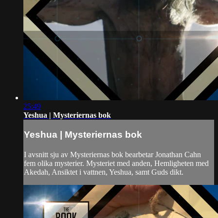
25:49
Yeshua | Mysteriernas bok
Yeshua | Mysteriernas bok
I avsnitt sju av Mysteriernas bok bearbetar Jonathan Cahn
fem olika mysterier. Mysteriet med anden, Hemligheten med
Akedah, Ansiktet i vattnen, Yeshua, samt Guds dikt.