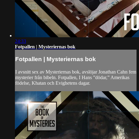
24:33
Fotpallen | Mysteriernas bok
Fotpallen | Mysteriernas bok
I avsnitt sex av Mysteriernas bok, avslöjar Jonathan Cahn fem
mysterier från bibeln. Fotpallen, I Hans ”dödar,” Amerikas
födelse, Khatan och Evighetens dagar.