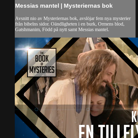
Messias mantel | Mysteriernas bok
Avsnitt nio av Mysteriernas bok, avslöjar fem nya mysterier
från bibelns sidor. Oändligheten i en burk, Ormens blod,
Gatshmanim, Född på nytt samt Messias mantel.