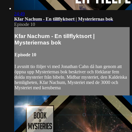
24:49
Kfar Nachum - En tillflyktsort | Mysteriernas bok
Episode 10
Kfar Nachum - En tillflyktsort |
Mysteriernas bok
Episode 10
I avsnitt tio följer vi med Jonathan Cahn då han genom att
öppna upp Mysteriernas bok beskriver och förklarar fem
dolda mysterier från bibeln. Midbar mysteriet, den Kaldeiska
hemligheten, Kfar Nachum, Mysteriet med de 3000 och
Mysteriet med keruberna