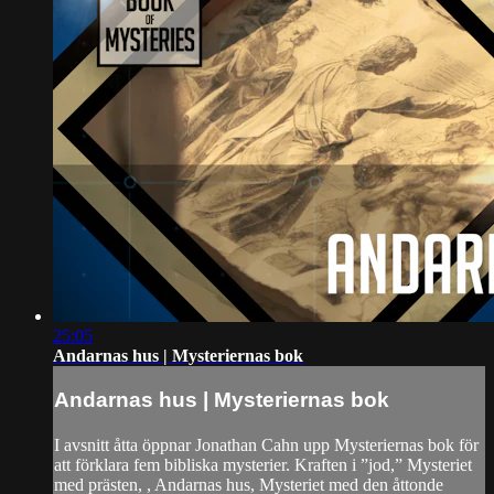
25:05
Andarnas hus | Mysteriernas bok
Andarnas hus | Mysteriernas bok
I avsnitt åtta öppnar Jonathan Cahn upp Mysteriernas bok för
att förklara fem bibliska mysterier. Kraften i ”jod,” Mysteriet
med prästen, , Andarnas hus, Mysteriet med den åttonde