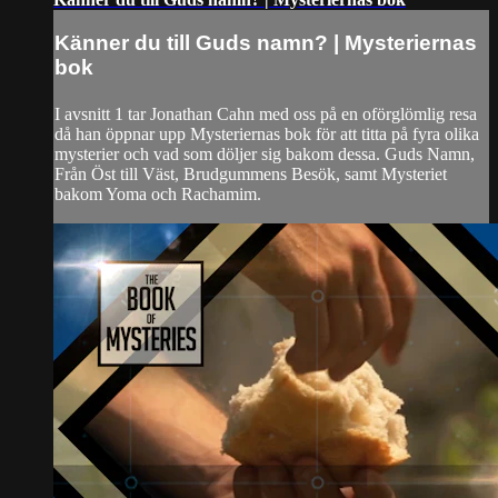
Känner du till Guds namn? | Mysteriernas
bok
I avsnitt 1 tar Jonathan Cahn med oss på en oförglömlig resa
då han öppnar upp Mysteriernas bok för att titta på fyra olika
mysterier och vad som döljer sig bakom dessa. Guds Namn,
Från Öst till Väst, Brudgummens Besök, samt Mysteriet
bakom Yoma och Rachamim.