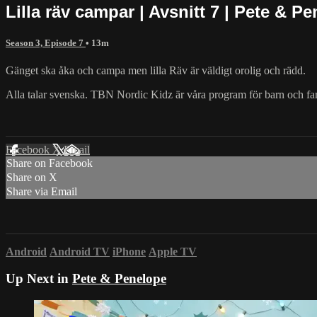
Lilla räv campar | Avsnitt 7 | Pete & P
Season 3, Episode 7
• 13m
Gänget ska åka och campa men lilla Räv är väldigt orolig och rädd.
Alla talar svenska. TBN Nordic Kidz är våra program för barn och fam
Facebook
X
Email
Share on Facebook
Share on X
Share via Email
Android
Android TV
iPhone
Apple TV
Up Next in
Pete & Penelope