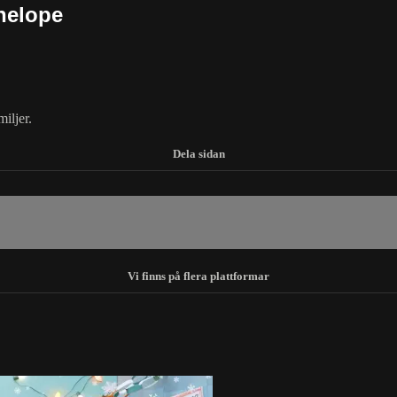
enelope
iljer.