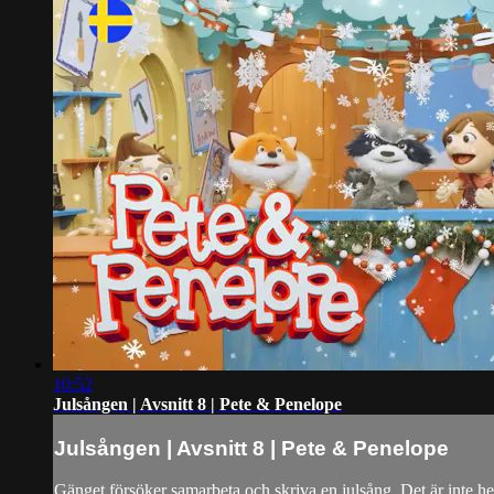
10:52
Julsången | Avsnitt 8 | Pete & Penelope
Julsången | Avsnitt 8 | Pete & Penelope
Gänget försöker samarbeta och skriva en julsång. Det är inte helt