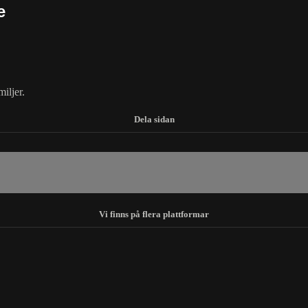
e
iljer.