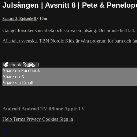
Julsången | Avsnitt 8 | Pete & Penelop
Season 3, Episode 8
• 10m
Gänget försöker samarbeta och skriva en julsång. Det är inte helt lätt.
Alla talar svenska. TBN Nordic Kidz är våra program för barn och fam
Facebook
X
Email
Share on Facebook
Share on X
Share via Email
Android
Android TV
iPhone
Apple TV
Help
Terms
Privacy
Cookies
Sign in
×