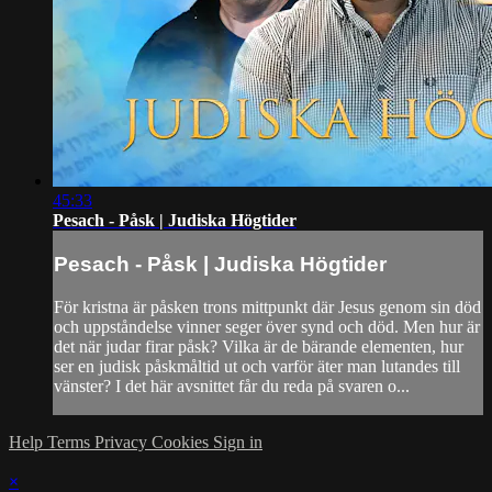
45:33
Pesach - Påsk | Judiska Högtider
Pesach - Påsk | Judiska Högtider
För kristna är påsken trons mittpunkt där Jesus genom sin död
och uppståndelse vinner seger över synd och död. Men hur är
det när judar firar påsk? Vilka är de bärande elementen, hur
ser en judisk påskmåltid ut och varför äter man lutandes till
vänster? I det här avsnittet får du reda på svaren o...
Help
Terms
Privacy
Cookies
Sign in
×