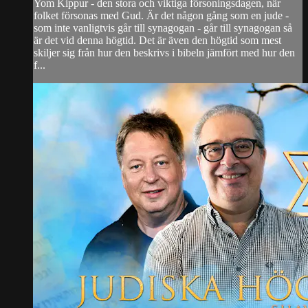
Yom Kippur - den stora och viktiga försoningsdagen, när
folket försonas med Gud. Är det någon gång som en jude -
som inte vanligtvis går till synagogan - går till synagogan så
är det vid denna högtid. Det är även den högtid som mest
skiljer sig från hur den beskrivs i bibeln jämfört med hur den
f...