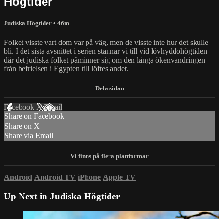
Högtider
Judiska Högtider
• 46m
Folket visste vart dom var på väg, men de visste inte hur det skulle
bli. I det sista avsnittet i serien stannar vi till vid lövhyddohögtiden
där det judiska folket påminner sig om den långa ökenvandringen
från befrielsen i Egypten till löfteslandet.
Facebook
X
Email
Share on Facebook
Share on X
Share via Email
Android
Android TV
iPhone
Apple TV
Up Next in
Judiska Högtider