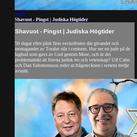
44:26
Shavuot - Pingst | Judiska Högtider
Shavuot - Pingst | Judiska Högtider
50 dagar efter påsk firas veckofesten där givandet och
mottagandet av Torahn står i centurm. Hur ser en jude på de
lagbud som gavs av Gud genom Mose, och är det
problematiskt att förena judisk tro och vetenskap? Ulf Cahn
och Dan Salomonsson reder ut frågetecknen i seriens tredje
avsnitt.