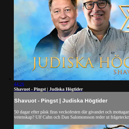
44:26
Shavuot - Pingst | Judiska Högtider
Shavuot - Pingst | Judiska Högtider
50 dagar efter påsk firas veckofesten där givandet och mottaga
vetenskap? Ulf Cahn och Dan Salomonsson reder ut frågetecknen 