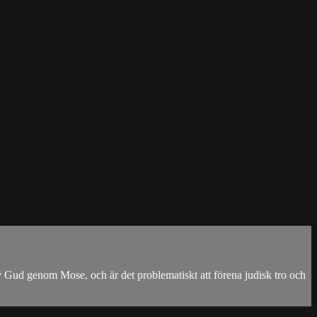
v Gud genom Mose, och är det problematiskt att förena judisk tro och