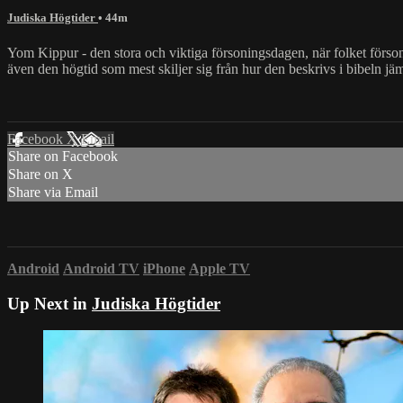
Judiska Högtider
• 44m
Yom Kippur - den stora och viktiga försoningsdagen, när folket förson
även den högtid som mest skiljer sig från hur den beskrivs i bibeln jä
Facebook
X
Email
Share on Facebook
Share on X
Share via Email
Android
Android TV
iPhone
Apple TV
Up Next in
Judiska Högtider