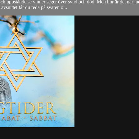
ch uppståndelse vinner seger över synd och död. Men hur är det när jud
 avsnittet får du reda på svaren o...