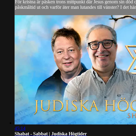
För kristna är påsken trons mittpunkt där Jesus genom sin död o
påskmåltid ut och varför äter man lutandes till vänster? I det här
45:14
Shabat - Sabbat | Judiska Högtider