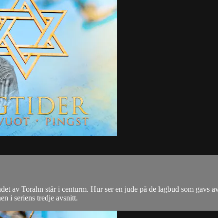
ndet av Torahn står i centurm. Hur ser en jude på de lagbud som gavs a
i seriens tredje avsnitt.