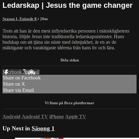
Ledarskap | Jesus the game changer
Season 1, Episode 8
• 26m
Trots att han är den mest inflytelserika personen i mänsklighetens
historia, följde Jesus inte traditionella ledarskapsmönster. Hans
budskap om att tjäna sin näste med ödmjukhet, är en av de
mäktigaste och varaktigaste idéerna från hans liv och lära.
Facebook
X
Email
Share on Facebook
Share on X
Share via Email
Android
Android TV
iPhone
Apple TV
Up Next in
Säsong 1