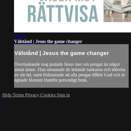
26:32
Välstånd | Jesus the game changer
Välstånd | Jesus the game changer
Överraskande nog pratade Jesus mer om pengar än något
annat ämne. Han utmanade de ledande tankarna och idéerna
av sin tid, samt förkunnade att alla pengar tillhör Gud och är
ägnade Honom framför personligt bruk.
Help
Terms
Privacy
Cookies
Sign in
×