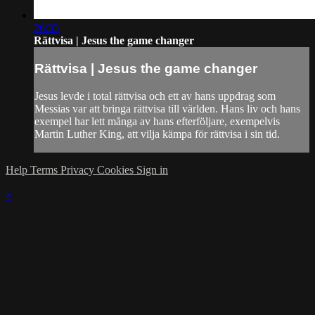
26:33
Rättvisa | Jesus the game changer
Rättvisa | Jesus the game changer
Jesus levde i total rättvisa och ett av hans uppdrag som
Messias var att bringa rättvisa till världen. Hans liv och hans
exempel har lett många av hans efterföljare, exempelvis
Martin Luther King, att vilja kämpa för rättvisa i sin tid.
Help
Terms
Privacy
Cookies
Sign in
×