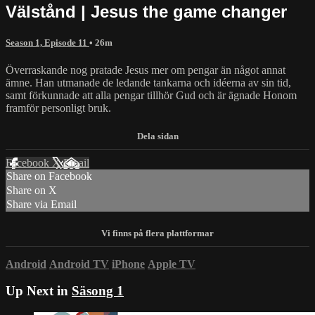
Välstånd | Jesus the game changer
Season 1, Episode 11
• 26m
Överraskande nog pratade Jesus mer om pengar än något annat
ämne. Han utmanade de ledande tankarna och idéerna av sin tid,
samt förkunnade att alla pengar tillhör Gud och är ägnade Honom
framför personligt bruk.
Facebook
X
Email
Share on Facebook
Share on X
Share via Email
Android
Android TV
iPhone
Apple TV
Up Next in
Säsong 1