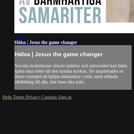
26:46
Hälsa | Jesus the game changer
Hälsa | Jesus the game changer
Sociala institutioner såsom sjukhus och universitet kan båda
spåra sina rötter till den kristna kyrkan. De inspirerades av
Jesus exempel att hjälpa människor i nöd, samt erbjuda
utbildning till alla, inte bara rika män.
Help
Terms
Privacy
Cookies
Sign in
×