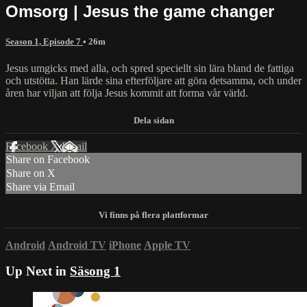
Omsorg | Jesus the game changer
Season 1, Episode 7
• 26m
Jesus umgicks med alla, och spred speciellt sin lära bland de fattiga
och utstötta. Han lärde sina efterföljare att göra detsamma, och under
åren har viljan att följa Jesus kommit att forma vår värld.
Facebook
X
Email
Share on Facebook
Share on X
Share via Email
Android
Android TV
iPhone
Apple TV
Up Next in
Säsong 1